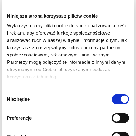
Niniejsza strona korzysta z plików cookie
Wykorzystujemy pliki cookie do spersonalizowania treści
i reklam, aby oferować funkcje społecznościowe i
analizować ruch w naszej witrynie. Informacje o tym, jak
Składniki:
korzystasz z naszej witryny, udostępniamy partnerom
społecznościowym, reklamowym i analitycznym.
- 1 część ugotowanych ziemniaków (najlepiej
Partnerzy mogą połączyć te informacje z innymi danymi
ugotować je dzień wcześniej)
otrzymanymi od Ciebie lub uzyskanymi podczas
korzystania z ich usług.
- 1/4 części mąki ziemniaczanej
Wybór
Wykonanie:
Niezbędne
zgody
Ugotowane, zimne ziemniaki przecisnąć
Preferencje
przez praskę. Wyrównać dokładnie ich
powierzchnię, podzielić na cztery części.