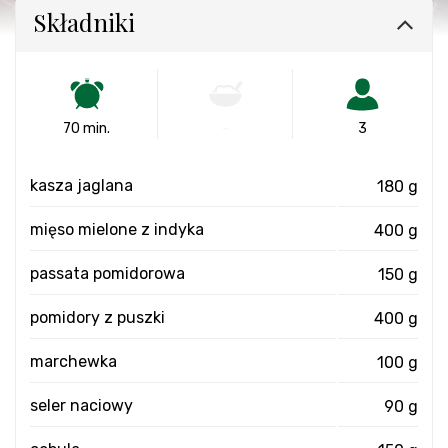
Składniki
70 min.
-
3
kasza jaglana
180 g
mięso mielone z indyka
400 g
passata pomidorowa
150 g
pomidory z puszki
400 g
marchewka
100 g
seler naciowy
90 g