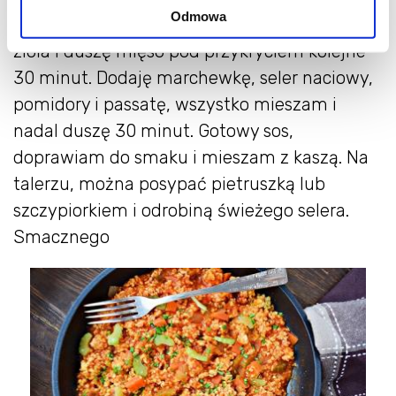
Odmowa
mięso mieszam. Dodaję bulion lub wodę,
zioła i duszę mięso pod przykryciem kolejne
30 minut. Dodaję marchewkę, seler naciowy,
pomidory i passatę, wszystko mieszam i
nadal duszę 30 minut. Gotowy sos,
doprawiam do smaku i mieszam z kaszą. Na
talerzu, można posypać pietruszką lub
szczypiorkiem i odrobiną świeżego selera.
Smacznego