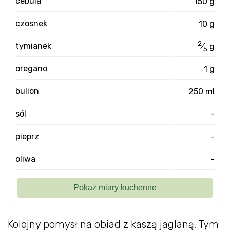
cebula
150 g
czosnek
10 g
2
tymianek
⁄
g
5
oregano
1 g
bulion
250 ml
sól
-
pieprz
-
oliwa
-
Kolejny pomysł na obiad z kaszą jaglaną. Tym