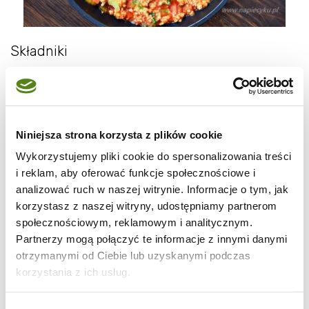
Składniki
1 szkl. kaszy jaglanej
400 g udźca indyka dwukrotnie
zmielonego
Niniejsza strona korzysta z plików cookie
1 szkl. passaty pomidorowej
Wykorzystujemy pliki cookie do spersonalizowania treści
1 puszka krojonych pomidorów ( w
i reklam, aby oferować funkcje społecznościowe i
sezonie świeżych )
analizować ruch w naszej witrynie. Informacje o tym, jak
korzystasz z naszej witryny, udostępniamy partnerom
2 mniejsze marchewki drobno pokrojone
społecznościowym, reklamowym i analitycznym.
lub starte na tarce
Partnerzy mogą połączyć te informacje z innymi danymi
2 łodygi selera naciowego pokrojonego w
otrzymanymi od Ciebie lub uzyskanymi podczas
plasterki
korzystania z ich usług.
1 duża cebula pokrojona w drobną kostkę