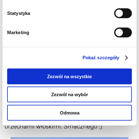
cukier trzcinowy do smaku
ok. 1 cm startego korzenia imbiru
Statystyka
pół łyżeczki cynamonu
garść orzechów włoskich
Marketing
Wykonanie:
Pokaż szczegóły
Wypestkowane śliwki pokroić na ćwiartki.
Ułożyć je w naczyniu żaroodpornym i
Zezwól na wszystkie
wymieszać z cukrem, startym imbirem i
cynamonem. Zapiekać ok. 15 minut w
Zezwól na wybór
piekarniku nagrzanym do 220 stopni. W
pucharkach układać warstwami jogurt
Odmowa
naturalny i pieczone śliwki. Wierzch posypać
orzechami włoskimi. Smacznego :)