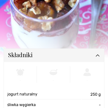
Składniki
-
-
-
jogurt naturalny
250 g
śliwka węgierka
-