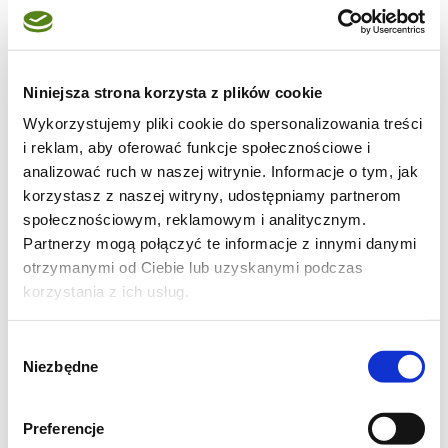
Niniejsza strona korzysta z plików cookie
Wykorzystujemy pliki cookie do spersonalizowania treści
i reklam, aby oferować funkcje społecznościowe i
analizować ruch w naszej witrynie. Informacje o tym, jak
korzystasz z naszej witryny, udostępniamy partnerom
społecznościowym, reklamowym i analitycznym.
Partnerzy mogą połączyć te informacje z innymi danymi
otrzymanymi od Ciebie lub uzyskanymi podczas
korzystania z ich usług.
Składniki:
Wybór
Niezbędne
zgody
250 g gęstego jogurtu naturalnego
kilkanaście śliwek węgierek
Preferencje