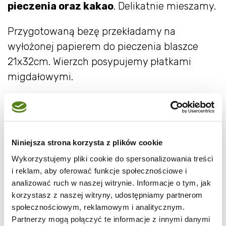
pieczenia oraz kakao
. Delikatnie mieszamy.
Przygotowaną bezę przekładamy na
wyłożonej papierem do pieczenia blaszce
21x32cm. Wierzch posypujemy płatkami
migdałowymi.
Wstawiamy do piekarnika nagrzanego do
170
stopni
na około
20-25 minut.
Masa śmietanowa:
Niniejsza strona korzysta z plików cookie
Wykorzystujemy pliki cookie do spersonalizowania treści
Masę warto zacząć robić, gdy masa
i reklam, aby oferować funkcje społecznościowe i
truskawkowa zaczyna już delikatnie tężeć
,
nie
analizować ruch w naszej witrynie. Informacje o tym, jak
korzystasz z naszej witryny, udostępniamy partnerom
wcześniej.
społecznościowym, reklamowym i analitycznym.
Partnerzy mogą połączyć te informacje z innymi danymi
Żelatynę
rozrabiamy w 12-13 łyżeczkach