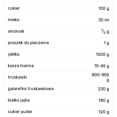
cukier
100 g
mleko
30 ml
1
amoniak
⁄
g
2
proszek do pieczenia
1 g
jabłka
1000 g
kasza manna
15-45 g
800-850
truskawki
g
galaretka truskawkowa
230 g
białko jajka
180 g
cukier puder
120 g