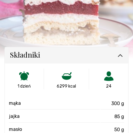
Składniki
1 dzień
6299 kcal
24
mąka
300 g
jajka
85 g
masło
50 g