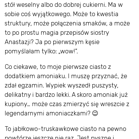
stół weselny albo do dobrej cukierni. Ma w
sobie coś wyjątkowego. Może to kwestia
struktury, może połączenia smaków, a może
to po prostu magia przepisów siostry
Anastazji? Ja po pierwszym kęsie
pomyślałam tylko: „wow!”.
Co ciekawe, to moje pierwsze ciasto z
dodatkiem amoniaku. I muszę przyznać, że
zdał egzamin. Wypiek wyszedł puszysty,
delikatny i bardzo lekki. A skoro amoniak już
kupiony… może czas zmierzyć się wreszcie z
legendarnymi amoniaczkami? 😉
To jabłkowo-truskawkowe ciasto na pewno
powtórzę jeszcze nie raz. Jest pyszne i