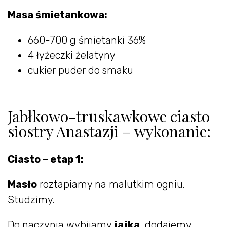
Masa śmietankowa:
660-700 g śmietanki 36%
4 łyżeczki żelatyny
cukier puder do smaku
Jabłkowo-truskawkowe ciasto
siostry Anastazji – wykonanie:
Ciasto – etap 1:
Masło
roztapiamy na malutkim ogniu.
Studzimy.
Do naczynia wybijamy
jajka
, dodajemy