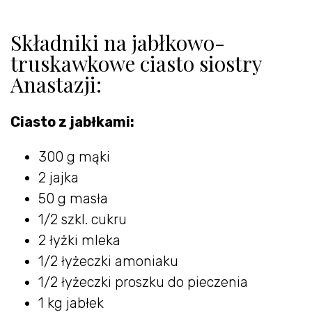
Składniki na jabłkowo-
truskawkowe ciasto siostry
Anastazji:
Ciasto z jabłkami:
300 g mąki
2 jajka
50 g masła
1/2 szkl. cukru
2 łyżki mleka
1/2 łyżeczki amoniaku
1/2 łyżeczki proszku do pieczenia
1 kg jabłek