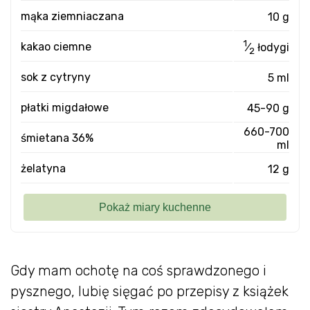
mąka ziemniaczana
10 g
1
kakao ciemne
⁄
łodygi
2
sok z cytryny
5 ml
płatki migdałowe
45-90 g
660-700
śmietana 36%
ml
żelatyna
12 g
Gdy mam ochotę na coś sprawdzonego i
pysznego, lubię sięgać po przepisy z książek