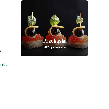
Przekąski
3405 przepisów
e
ukuj