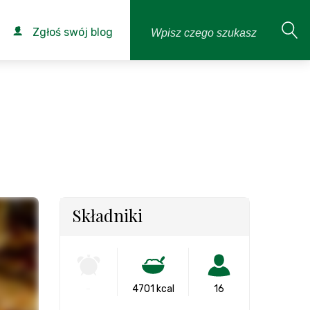
Zgłoś swój blog
Składniki
-
4701 kcal
16