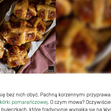
e się bez nich obyć. Pachną korzennymi przyprawa
kórki pomarańczowej
. O czym mowa? Oczywiście
bułeczkach, które tradycyjnie wypieka się na W