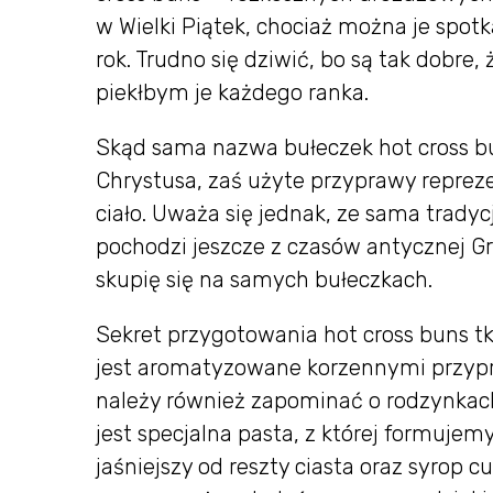
w Wielki Piątek, chociaż można je spot
rok. Trudno się dziwić, bo są tak dobre
piekłbym je każdego ranka.
Skąd sama nazwa bułeczek hot cross b
Chrystusa, zaś użyte przyprawy reprez
ciało. Uważa się jednak, ze sama trad
pochodzi jeszcze z czasów antycznej Gr
skupię się na samych bułeczkach.
Sekret przygotowania hot cross buns t
jest aromatyzowane korzennymi przypr
należy również zapominać o rodzynkach
jest specjalna pasta, z której formuje
jaśniejszy od reszty ciasta oraz syrop