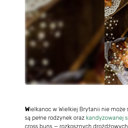
W
ielkanoc w Wielkiej Brytanii nie moż
są pełne rodzynek oraz
kandyzowanej s
cross buns — rozkosznych drożdżowych 