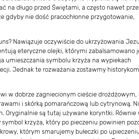
kać na długo przed Świętami, a często nawet prze
, że gdyby nie dość pracochłonne przygotowanie,
uns? Nawiązuje oczywiście do ukrzyżowania Jez
entują eteryczne olejki, którymi zabalsamowano 
ycja umieszczania symbolu krzyża na wypiekach
ecji. Jednak te rozważania zostawmy historykom,
kwi w dobrze zagniecionym cieście drożdżowym, 
awami i skórką pomarańczową lub cytrynową. N
. Oryginalnie są tutaj używane koryntki. Równie
my symbol krzyża, który po pieczeniu powinien poz
 cukrowy, którym smarujemy bułeczki po upieczeniu