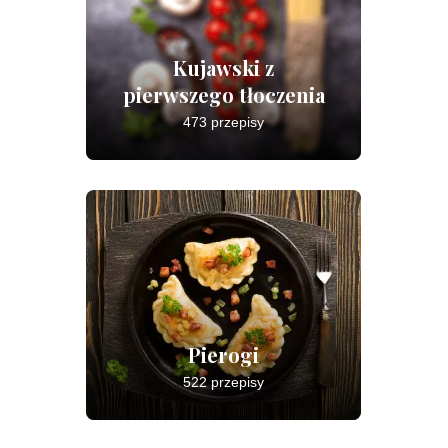
Kujawski z
pierwszego tłoczenia
473 przepisy
Pierogi
522 przepisy