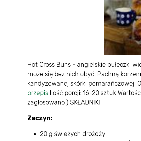
Hot Cross Buns - angielskie bułeczki wi
może się bez nich obyć. Pachną korzen
kandyzowanej skórki pomarańczowej. O…
przepis
Ilość porcji: 16-20 sztuk Wartoś
zagłosowano ) SKŁADNIKI
Zaczyn:
20 g świeżych drożdży