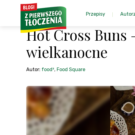
Przepisy
Autor
Hot Cross Buns –
wielkanocne
Autor:
food²
,
Food Square