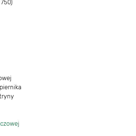
 750)
owej
piernika
tryny
ńczowej