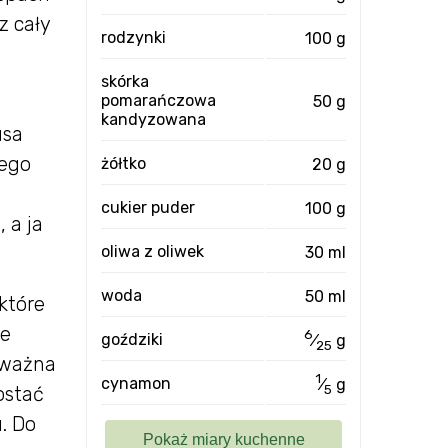
z cały
rodzynki
100 g
skórka
pomarańczowa
50 g
kandyzowana
usa
jego
żółtko
20 g
cukier puder
100 g
 a ja
oliwa z oliwek
30 ml
woda
50 ml
które
ie
6
goździki
⁄
g
25
 ważna
1
cynamon
⁄
g
5
ostać
. Do