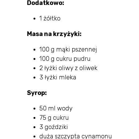
Dodatkowo:
1 żółtko
Masa na krzyżyki:
100 g mąki pszennej
100 g cukru pudru
2 łyżki oliwy z oliwek
3 łyżki mleka
Syrop:
50 ml wody
75 g cukru
3 goździki
duża szczypta cynamonu