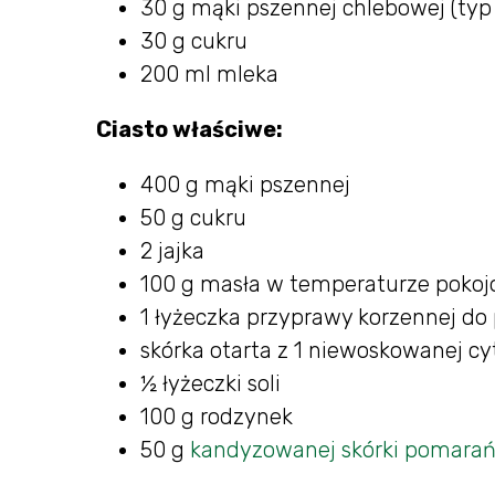
30 g mąki pszennej chlebowej (typ
30 g cukru
200 ml mleka
Ciasto właściwe:
400 g mąki pszennej
50 g cukru
2 jajka
100 g masła w temperaturze pokoj
1 łyżeczka przyprawy korzennej do 
skórka otarta z 1 niewoskowanej cy
½ łyżeczki soli
100 g rodzynek
50 g
kandyzowanej skórki pomara