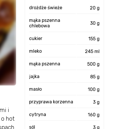
drożdże świeże
20 g
mąka pszenna
30 g
chlebowa
cukier
155 g
mleko
245 ml
mąka pszenna
500 g
jajka
85 g
masło
100 g
przyprawa korzenna
3 g
mi i
cytryna
160 g
 o hot
yspach
sól
3 g