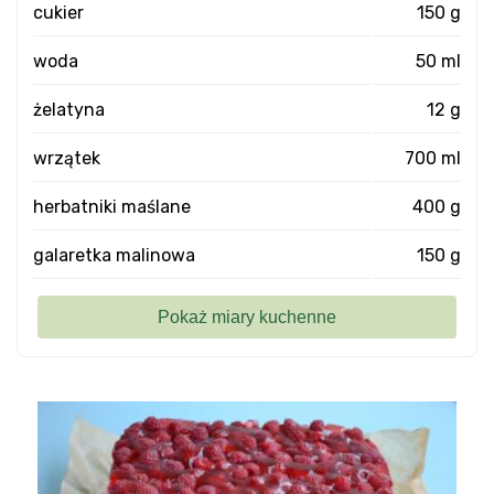
cukier
150 g
woda
50 ml
żelatyna
12 g
wrzątek
700 ml
herbatniki maślane
400 g
galaretka malinowa
150 g