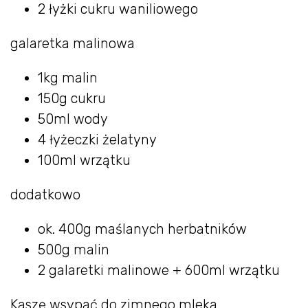
2 łyżki cukru waniliowego
galaretka malinowa
1kg malin
150g cukru
50ml wody
4 łyżeczki żelatyny
100ml wrzątku
dodatkowo
ok. 400g maślanych herbatników
500g malin
2 galaretki malinowe + 600ml wrzątku
Kaszę wsypać do zimnego mleka.