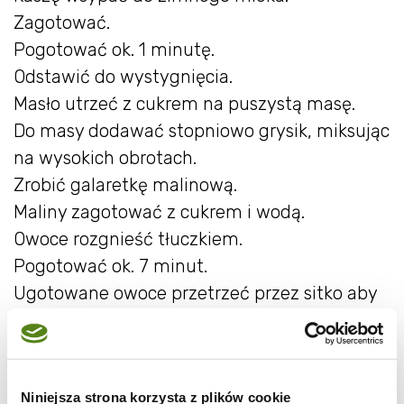
Zagotować.
Pogotować ok. 1 minutę.
Odstawić do wystygnięcia.
Masło utrzeć z cukrem na puszystą masę.
Do masy dodawać stopniowo grysik, miksując
na wysokich obrotach.
Zrobić galaretkę malinową.
Maliny zagotować z cukrem i wodą.
Owoce rozgnieść tłuczkiem.
Pogotować ok. 7 minut.
Ugotowane owoce przetrzeć przez sitko aby
się pozbyć pestek.
Żelatynę rozpuścić we wrzątku, wymieszać z
malinami.
Niniejsza strona korzysta z plików cookie
Pozostawić do całkowitego wystygnięcia