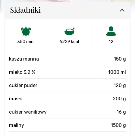
Składniki
350 min.
6229 kcal
12
kasza manna
150 g
mleko 3,2 %
1000 ml
cukier puder
120 g
masło
200 g
cukier waniliowy
16 g
maliny
1500 g