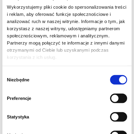
(masa ma delikatnie zgęstnieć).
Wykorzystujemy pliki cookie do spersonalizowania treści
i reklam, aby oferować funkcje społecznościowe i
Blachę wyłożoną papierem do pieczenia
analizować ruch w naszej witrynie. Informacje o tym, jak
wyłożyć herbatnikami.
korzystasz z naszej witryny, udostępniamy partnerom
Na herbatniki rozłożyć połowę masy
społecznościowym, reklamowym i analitycznym.
grysikowej.
Partnerzy mogą połączyć te informacje z innymi danymi
otrzymanymi od Ciebie lub uzyskanymi podczas
Blachę włożyć na ok. 30 minut do lodówki.
korzystania z ich usług.
Po tym czasie, rozłożyć połowę masy
malinowej.
Wybór
Ciasto znów włożyć na 30 minut do lodówki.
Niezbędne
zgody
Na masie malinowej ułożyć kolejną warstwę
herbatników.
Preferencje
Na herbatnikach rozsmarować drugą część
masy z kaszy manny.
Statystyka
Ciasto ponownie włożyć do lodówki na 30
minut.