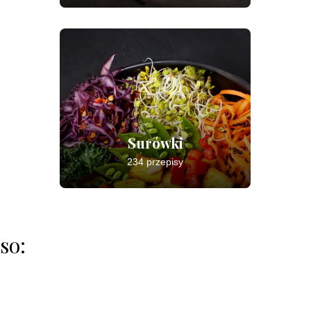
Surówki
234 przepisy
so: