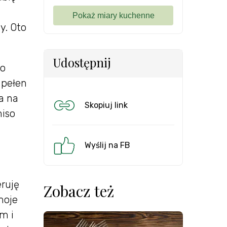
y. Oto
Udostępnij
go
 pełen
a na
Skopiuj link
miso
Wyślij na FB
ruję
Zobacz też
moje
m i