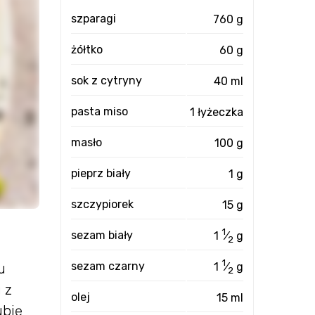
szparagi
760 g
żółtko
60 g
sok z cytryny
40 ml
pasta miso
1 łyżeczka
masło
100 g
pieprz biały
1 g
szczypiorek
15 g
1
sezam biały
1
⁄
g
2
1
sezam czarny
1
⁄
g
u
2
 z
olej
15 ml
ubię