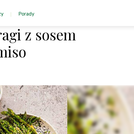
zy
Porady
ragi z sosem
miso