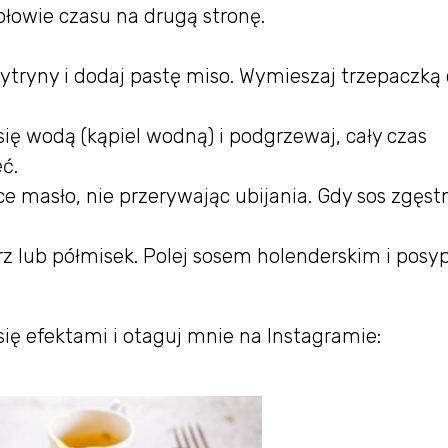
połowie czasu na drugą stronę.
 cytryny i dodaj pastę miso. Wymieszaj trzepaczką
ię wodą (kąpiel wodną) i podgrzewaj, cały czas
ć.
e masło, nie przerywając ubijania. Gdy sos zgęstn
erz lub półmisek. Polej sosem holenderskim i posy
się efektami i otaguj mnie na Instagramie: