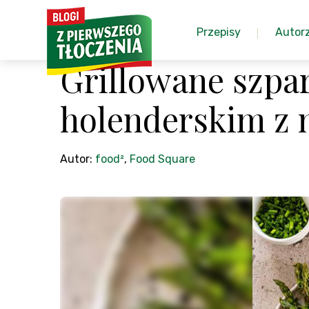
Przepisy
Autor
Grillowane szpa
holenderskim z 
Autor:
food²
,
Food Square