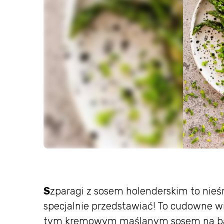
S
zparagi z sosem holenderskim to nieś
specjalnie przedstawiać! To cudowne w
tym kremowym maślanym sosem na bazie 