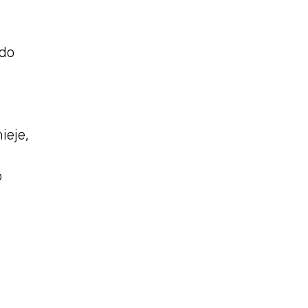
 do
ieje,
p