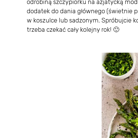
odrobiną szczypiorku na azjatycką modł
dodatek do dania głównego (świetnie pa
w koszulce lub sadzonym. Spróbujcie ko
trzeba czekać cały kolejny rok! 🙂