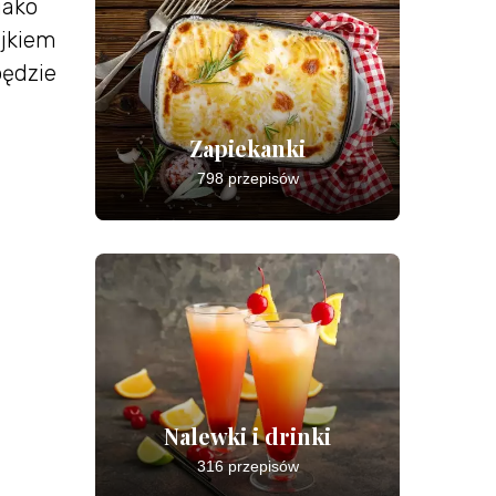
jako
ajkiem
będzie
Zapiekanki
798 przepisów
Nalewki i drinki
316 przepisów