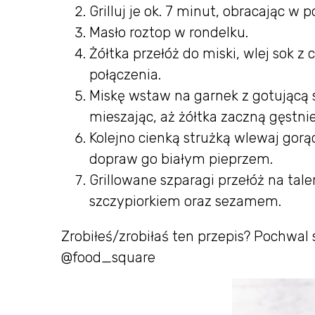
Grilluj je ok. 7 minut, obracając w 
Masło roztop w rondelku.
Żółtka przełóż do miski, wlej sok z
połączenia.
Miskę wstaw na garnek z gotującą s
mieszając, aż żółtka zaczną gęstnie
Kolejno cienką strużką wlewaj gorąc
dopraw go białym pieprzem.
Grillowane szparagi przełóż na tal
szczypiorkiem oraz sezamem.
Zrobiłeś/zrobiłaś ten przepis? Pochwal 
@food_square