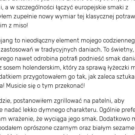
 a w szczególności łączyć europejskie smaki z
yłem zupełnie nowy wymiar tej klasycznej potraw
im z miso!
hujang to nieodłączny element mojego codzienne
zastosowań w tradycyjnych daniach. To świetny,
rego nawet odrobina potrafi podnieść smak dani
 z sosem holenderskim, który za sprawą łyżeczki 
odatkiem przygotowałem go tak, jak zaleca sztuka
a! Musicie się o tym przekonać!
ie, postanowiłem zgrillować na patelni, aby
e nadać lekko dymnego charakteru. Ogólnie prefe
 mam wrażenie, że wyciąga jego smak. Dodatkowo 
 podałem oprószone czarnym oraz białym sezame