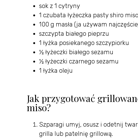
sok z 1 cytryny
1 czubata łyżeczka pasty shiro mis
100 g masła (ja używam najczęściej
szczypta białego pieprzu
1 łyżka posiekanego szczypiorku
½ łyżeczki białego sezamu
½ łyżeczki czarnego sezamu
1 łyżka oleju
Jak przygotować grillowan
miso?
Szparagi umyj, osusz i odetnij twa
grilla lub patelnię grillową.