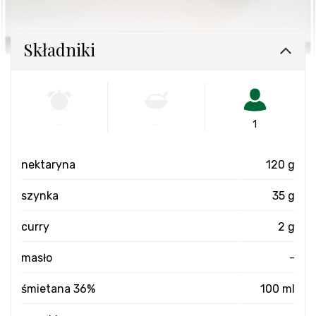
Składniki
-
-
1
nektaryna
120 g
szynka
35 g
curry
2 g
masło
-
śmietana 36%
100 ml