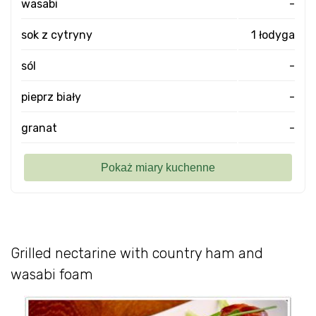
wasabi
-
sok z cytryny
1 łodyga
sól
-
pieprz biały
-
granat
-
Grilled nectarine with country ham and
wasabi foam