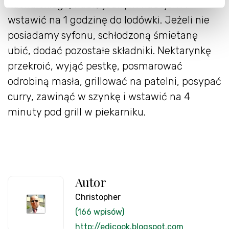
kucharskiego, nabić jednym nabojem i
wstawić na 1 godzinę do lodówki. Jeżeli nie
posiadamy syfonu, schłodzoną śmietanę
ubić, dodać pozostałe składniki. Nektarynkę
przekroić, wyjąć pestkę, posmarować
odrobiną masła, grillować na patelni, posypać
curry, zawinąć w szynkę i wstawić na 4
minuty pod grill w piekarniku.
Autor
Christopher
(166 wpisów)
http://edicook.blogspot.com