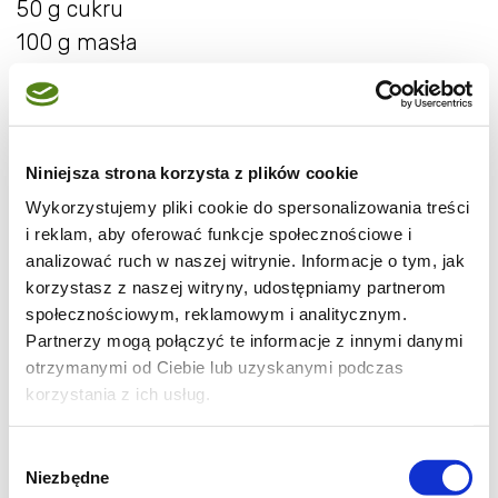
50 g cukru
100 g masła
150 ml ciepłego mleka
1 szczypta soli
Niniejsza strona korzysta z plików cookie
Nadzienie:
Wykorzystujemy pliki cookie do spersonalizowania treści
i reklam, aby oferować funkcje społecznościowe i
analizować ruch w naszej witrynie. Informacje o tym, jak
1/2 kg śliwek lub moreli
korzystasz z naszej witryny, udostępniamy partnerom
150 g twarogu
społecznościowym, reklamowym i analitycznym.
2 łyżki śmietanki
Partnerzy mogą połączyć te informacje z innymi danymi
otrzymanymi od Ciebie lub uzyskanymi podczas
3 łyżki cukru
korzystania z ich usług.
2 łyżeczki pasty waniliowej
Wybór
Mąkę przesiewamy do miski, dodajemy
Niezbędne
zgody