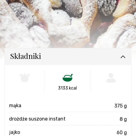
Składniki
-
3133 kcal
-
mąka
375 g
drożdże suszone instant
8 g
jajko
60 g