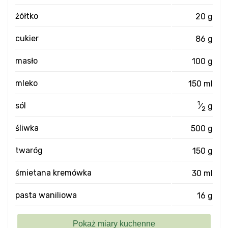
żółtko
20 g
cukier
86 g
masło
100 g
mleko
150 ml
1
sól
⁄
g
2
śliwka
500 g
twaróg
150 g
śmietana kremówka
30 ml
pasta waniliowa
16 g