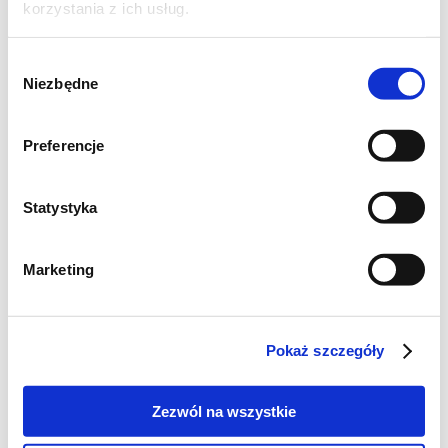
korzystania z ich usług.
Wybór
Niezbędne
zgody
Preferencje
Statystyka
Szukaj
Marketing
Poznaj markę Kujawski
Pokaż szczegóły
Jak powstaje olej Kujawski z polskiego rzepaku?
Zezwól na wszystkie
Jak powstają oleje tłoczone na zimno Kujawski?