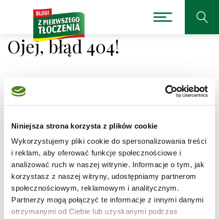
Ojej, błąd 404!
Niestety nie można było
odnaleźć strony, której
Niniejsza strona korzysta z plików cookie
Wykorzystujemy pliki cookie do spersonalizowania treści
szukasz.
i reklam, aby oferować funkcje społecznościowe i
analizować ruch w naszej witrynie. Informacje o tym, jak
Adres, który próbujesz odwiedzić
/przepis/dorsz-w-
korzystasz z naszej witryny, udostępniamy partnerom
sosie-pomidorowocebulowym
jest obecnie
społecznościowym, reklamowym i analitycznym.
niedostępny.
Partnerzy mogą połączyć te informacje z innymi danymi
Sprawdź pisownię adresu lub skorzystaj z wyszukiwarki
otrzymanymi od Ciebie lub uzyskanymi podczas