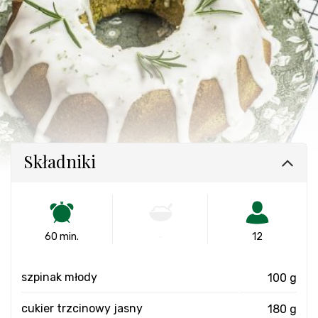
Składniki
60 min.
-
12
szpinak młody
100 g
cukier trzcinowy jasny
180 g