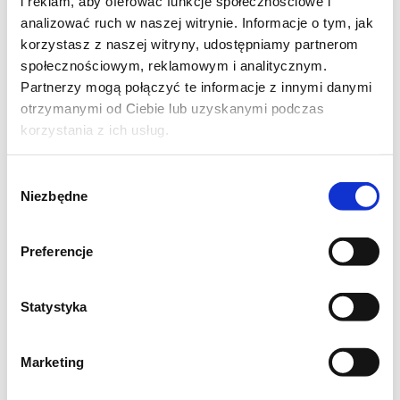
i reklam, aby oferować funkcje społecznościowe i
limonka 1-2 sztuki ( szukajcie tych
analizować ruch w naszej witrynie. Informacje o tym, jak
korzystasz z naszej witryny, udostępniamy partnerom
soczystych)
społecznościowym, reklamowym i analitycznym.
Partnerzy mogą połączyć te informacje z innymi danymi
rozmaryn świeży
otrzymanymi od Ciebie lub uzyskanymi podczas
korzystania z ich usług.
cukier puder 60 gram
Wybór
Niezbędne
zgody
Preferencje
Przygotowanie:
Statystyka
Szpinak miksujemy z olejem na gładką masę.
Kilka igieł rozmarynu siekamy bardzo drobno.
Marketing
Limonkę dobrze szorujemy, masujemy aby
puściła jak najwięcej soku. Na tarce o małych