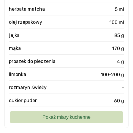
herbata matcha
5 ml
olej rzepakowy
100 ml
jajka
85 g
mąka
170 g
proszek do pieczenia
4 g
limonka
100-200 g
rozmaryn świeży
-
cukier puder
60 g