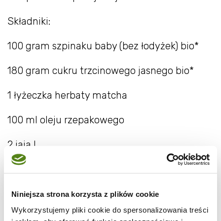
Składniki:
100 gram szpinaku baby (bez łodyżek) bio*
180 gram cukru trzcinowego jasnego bio*
1 łyżeczka herbaty matcha
100 ml oleju rzepakowego
2 jaja L
170 gram mąki przesianej (dałam orkiszową,
przez co jest trochę cięższe)
Niniejsza strona korzysta z plików cookie
2 płaskie łyżeczki proszku do pieczenia
Wykorzystujemy pliki cookie do spersonalizowania treści