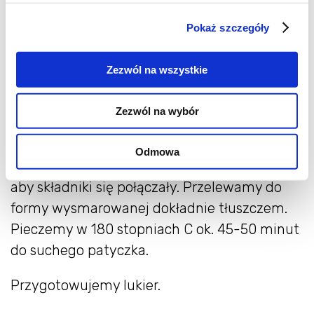
oczkach ścieramy zieloną cześć skórki, bez
Pokaż szczegóły
gorzkiej białej warstwy. Limonkę przecinamy
na pół i wyciskamy sok. Do dużej misy
Zezwól na wszystkie
wbijamy jaja i miksujemy z cukrem na puch,
wlewamy zmiksowany szpinak z olejem,
Zezwól na wybór
wlewamy sok z limonki, skórkę oraz
rozmaryn. Dodajemy mąkę, proszek do
Odmowa
pieczenia i herbatę matcha. Mieszamy krótko
aby składniki się połączały. Przelewamy do
formy wysmarowanej dokładnie tłuszczem.
Pieczemy w 180 stopniach C ok. 45-50 minut
do suchego patyczka.
Przygotowujemy lukier.