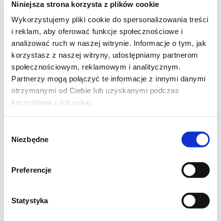
Niniejsza strona korzysta z plików cookie
Dokładnie mieszamy. Przygotowaną
Wykorzystujemy pliki cookie do spersonalizowania treści
mieszankę wlewamy cienkim strumieniem
i reklam, aby oferować funkcje społecznościowe i
na gotujące się mleko i cały czas mieszając,
analizować ruch w naszej witrynie. Informacje o tym, jak
gotujemy aż do zgęstnienia. Studzimy.
korzystasz z naszej witryny, udostępniamy partnerom
społecznościowym, reklamowym i analitycznym.
Miękkie masło ucieramy na puch. Stopniowo
Partnerzy mogą połączyć te informacje z innymi danymi
dodajemy przestudzony budyń, miksujemy
otrzymanymi od Ciebie lub uzyskanymi podczas
korzystania z ich usług.
do połączenia. Na koniec do masy wlewamy
ajerkoniak. Miksujemy do połączenia. Masę
Wybór
wykładamy na upieczony biszkopt,
Niezbędne
zgody
wyrównujemy.
Preferencje
Galaretki rozpuszczamy w 2 szklankach
(500ml) gorącej wody. Odstawiamy do
Statystyka
stężenia.