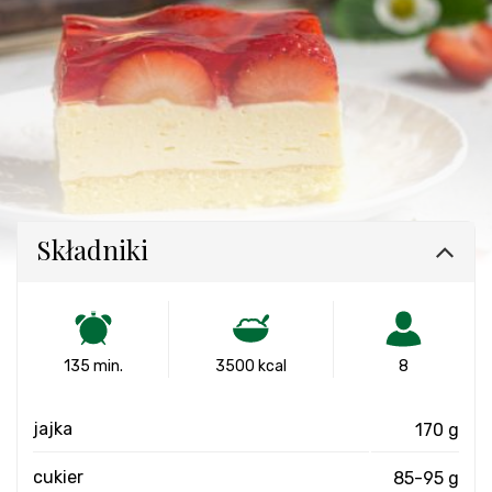
Składniki
135 min.
3500 kcal
8
jajka
170 g
cukier
85-95 g