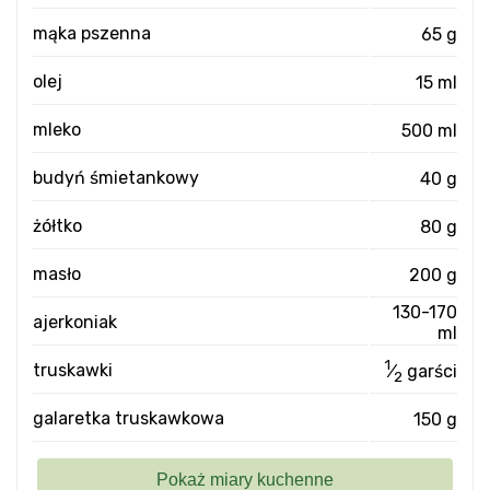
mąka pszenna
65 g
olej
15 ml
mleko
500 ml
budyń śmietankowy
40 g
żółtko
80 g
masło
200 g
130-170
ajerkoniak
ml
1
truskawki
⁄
garści
2
galaretka truskawkowa
150 g