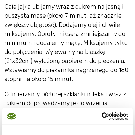
Całe jajka ubijamy wraz z cukrem na jasną i
puszystą masę (około 7 minut, aż znacznie
zwiększy objętość). Dodajemy olej i chwilę
miksujemy. Obroty miksera zmniejszamy do
minimum i dodajemy mąkę. Miksujemy tylko
do połączenia. Wylewamy na blaszkę
(21x32cm) wyłożoną papierem do pieczenia.
Wstawiamy do piekarnika nagrzanego do 180
stopni na około 15 minut.
Odmierzamy półtorej szklanki mleka i wraz z
cukrem doprowadzamy je do wrzenia.
Pozostałe mleko (1/2 szklanki) łączymy z 4
żółtkami, łyżką mąki pszennej i
ziemniaczanej oraz proszkiem budyniowym.