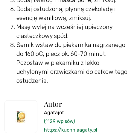
Dodaj twaróg i mascarpone, zmiksuj.
Dodaj ostudzoną, płynną czekoladę i
esencję waniliową, zmiksuj.
Masę wylej na wcześniej upieczony
ciasteczkowy spód.
Sernik wstaw do piekarnika nagrzanego
do 160 oC, piecz ok. 60-70 minut.
Pozostaw w piekarniku z lekko
uchylonymi drzwiczkami do całkowitego
ostudzenia.
Autor
Agatajot
(1129 wpisów)
https://kuchniaagaty.pl