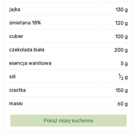
jajka
130 g
śmietana 18%
120 g
cukier
100 g
czekolada biała
200 g
esencja waniliowa
5 g
1
sól
⁄
g
2
ciastka
150 g
masło
60 g