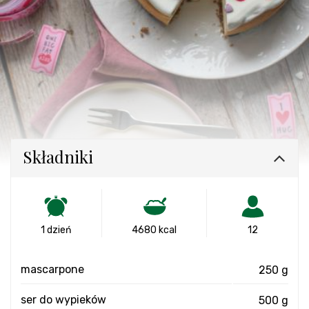
Składniki
1 dzień
4680 kcal
12
mascarpone
250 g
ser do wypieków
500 g