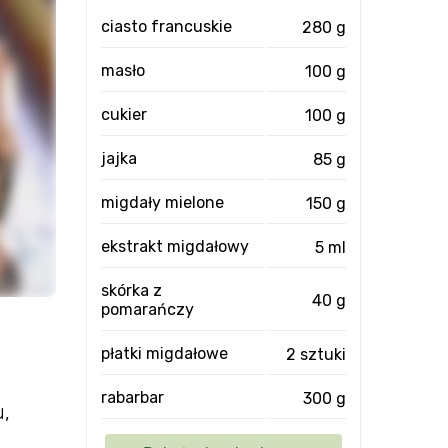
ciasto francuskie
280 g
masło
100 g
cukier
100 g
jajka
85 g
migdały mielone
150 g
ekstrakt migdałowy
5 ml
skórka z
40 g
pomarańczy
płatki migdałowe
2 sztuki
rabarbar
300 g
u,