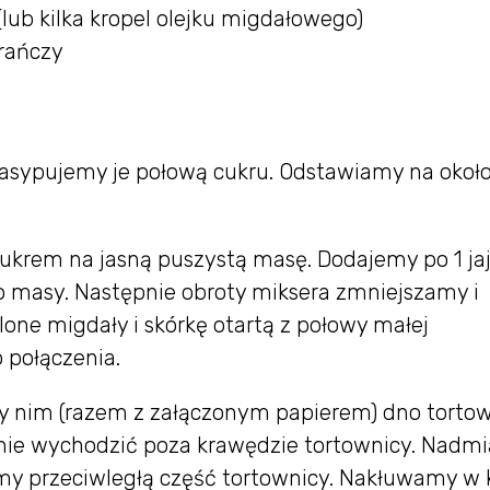
lub kilka kropel olejku migdałowego)
rańczy
Zasypujemy je połową cukru. Odstawiamy na okoł
ukrem na jasną puszystą masę. Dodajemy po 1 jaj
do masy. Następnie obroty miksera zmniejszamy i
one migdały i skórkę otartą z połowy małej
 połączenia.
y nim (razem z załączonym papierem) dno tortow
tnie wychodzić poza krawędzie tortownicy. Nadmi
my przeciwległą część tortownicy. Nakłuwamy w k