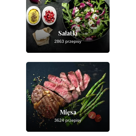
Sałatki
2863 przepisy
Mięsa
3624 przepisy