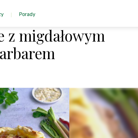
zy
Porady
ie z migdałowym
barbarem