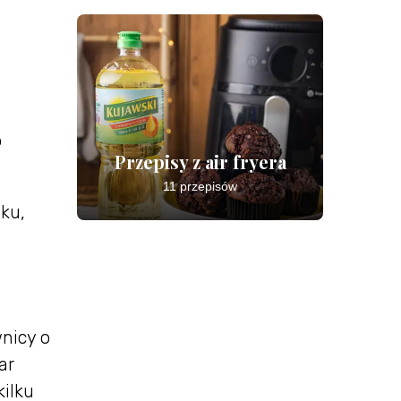
o
Przepisy z air fryera
11 przepisów
ku,
nicy o
ar
ilku