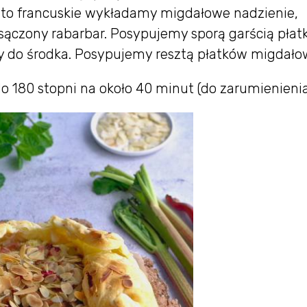
sto francuskie wykładamy migdałowe nadzienie,
czony rabarbar. Posypujemy sporą garścią pła
y do środka. Posypujemy resztą płatków migdało
 180 stopni na około 40 minut (do zarumienienia