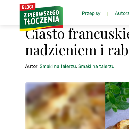
Przepisy
Autor
Ciasto francusk
nadzieniem i ra
Autor:
Smaki na talerzu
,
Smaki na talerzu