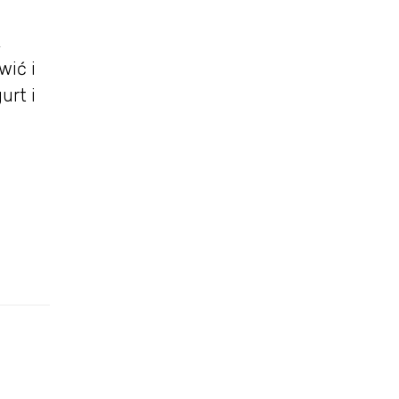
,
wić i
urt i