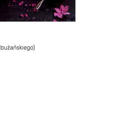
dbużańskiego)