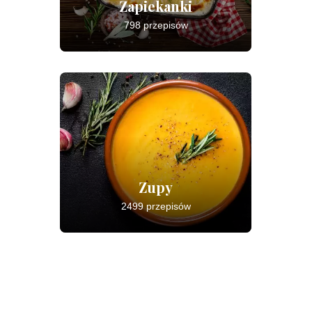
Zapiekanki
798 przepisów
Zupy
2499 przepisów