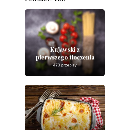
Kujawski z
pierwszego tłoczenia
473 przepisy