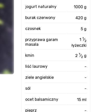
jogurt naturalny
1000 g
burak czerwony
420 g
czosnek
5 g
1
przyprawa garam
1
⁄
2
masala
łyżeczki
1
kmin
2
⁄
g
2
liść laurowy
-
ziele angielskie
-
sól
-
ocet balsamiczny
15 ml
pieprz
-