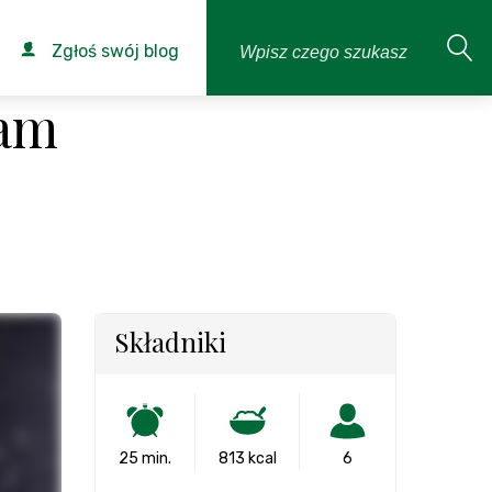
Zgłoś swój blog
ram
Składniki
25 min.
813 kcal
6