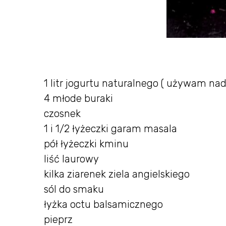
1 litr jogurtu naturalnego ( używam na
4 młode buraki
czosnek
1 i 1/2 łyżeczki garam masala
pół łyżeczki kminu
liść laurowy
kilka ziarenek ziela angielskiego
sól do smaku
łyżka octu balsamicznego
pieprz