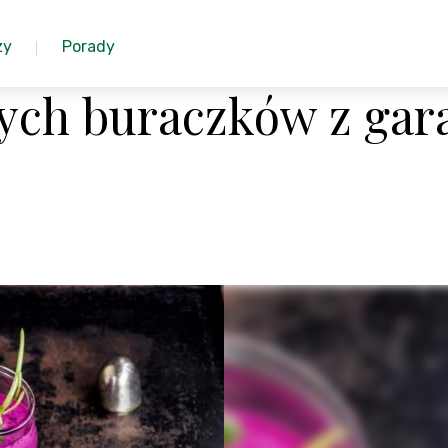
zy
Porady
ych buraczków z ga