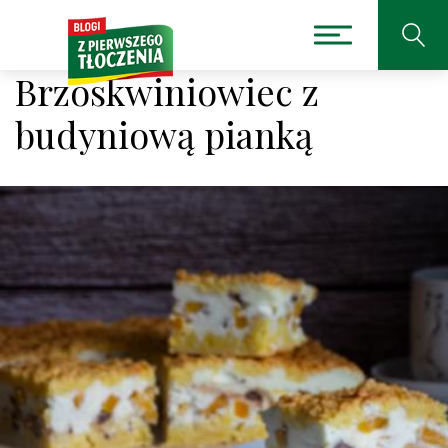
Brzoskwiniowiec z
budyniową pianką