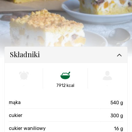
Składniki
-
7912 kcal
-
mąka
540 g
cukier
300 g
cukier waniliowy
16 g