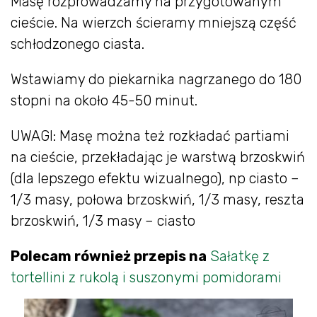
Masę rozprowadzamy na przygotowanym
cieście. Na wierzch ścieramy mniejszą część
schłodzonego ciasta.
Wstawiamy do piekarnika nagrzanego do 180
stopni na około 45-50 minut.
UWAGI: Masę można też rozkładać partiami
na cieście, przekładając je warstwą brzoskwiń
(dla lepszego efektu wizualnego), np ciasto –
1/3 masy, połowa brzoskwiń, 1/3 masy, reszta
brzoskwiń, 1/3 masy – ciasto
Polecam również przepis na
Sałatkę z
tortellini z rukolą i suszonymi pomidorami