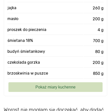
jajka
260 g
masło
200 g
proszek do pieczenia
4 g
śmietana 18%
700 g
budyń śmietankowy
80 g
czekolada gorzka
200 g
brzoskwinia w puszce
850 g
Wprost nie mogłam się doczekać, aby dodać