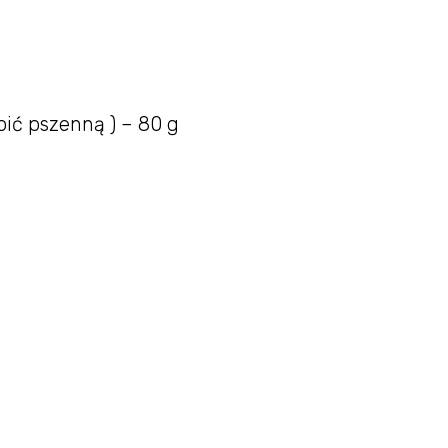
pić pszenną ) – 80 g