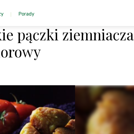
zy
Porady
ie pączki ziemniacz
dorowy