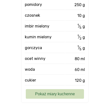
pomidory
250 g
czosnek
10 g
1
imbir mielony
⁄
g
5
1
kumin mielony
⁄
g
2
1
gorczyca
⁄
g
5
ocet winny
80 ml
woda
60 ml
cukier
120 g