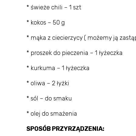
* świeże chili – 1 szt
* kokos – 50 g
* mąka z ciecierzycy ( możemy ją zastą
* proszek do pieczenia – 1 łyżeczka
* kurkuma – 1 łyżeczka
* oliwa – 2 łyżki
* sól – do smaku
* olej do smażenia
SPOSÓB PRZYRZĄDZENIA: