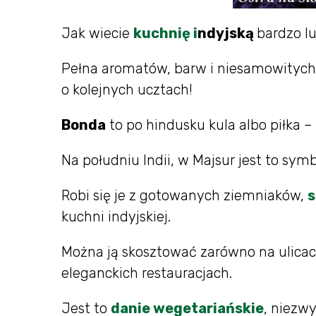
Jak wiecie
kuchnię i
ndyjską
bardzo lu
Pełna aromatów, barw i niesamowitych 
o kolejnych ucztach!
Bonda
to po hindusku kula albo piłka – 
Na południu Indii, w Majsur jest to sym
Robi się je z gotowanych ziemniaków,
s
kuchni indyjskiej.
Można ją skosztować zarówno na ulicach
eleganckich restauracjach.
Jest to
danie wegetariańskie
, niezwy