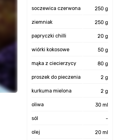
soczewica czerwona
250 g
ziemniak
250 g
papryczki chilli
20 g
wiórki kokosowe
50 g
mąka z ciecierzycy
80 g
proszek do pieczenia
2 g
kurkuma mielona
2 g
oliwa
30 ml
sól
-
olej
20 ml