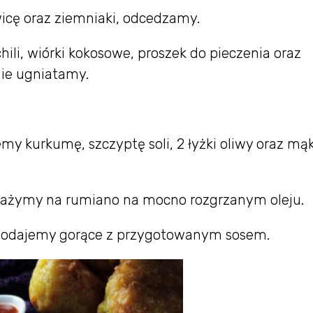
cę oraz ziemniaki, odcedzamy.
li, wiórki kokosowe, proszek do pieczenia oraz
nie ugniatamy.
my kurkumę, szczyptę soli, 2 łyżki oliwy oraz mą
mażymy na rumiano na mocno rozgrzanym oleju.
podajemy gorące z przygotowanym sosem.