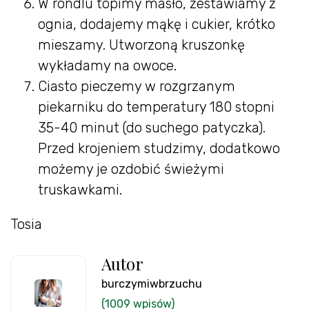
W rondlu topimy masło, zestawiamy z
ognia, dodajemy mąkę i cukier, krótko
mieszamy. Utworzoną kruszonkę
wykładamy na owoce.
Ciasto pieczemy w rozgrzanym
piekarniku do temperatury 180 stopni
35-40 minut (do suchego patyczka).
Przed krojeniem studzimy, dodatkowo
możemy je ozdobić świeżymi
truskawkami.
Tosia
Autor
burczymiwbrzuchu
(1009 wpisów)