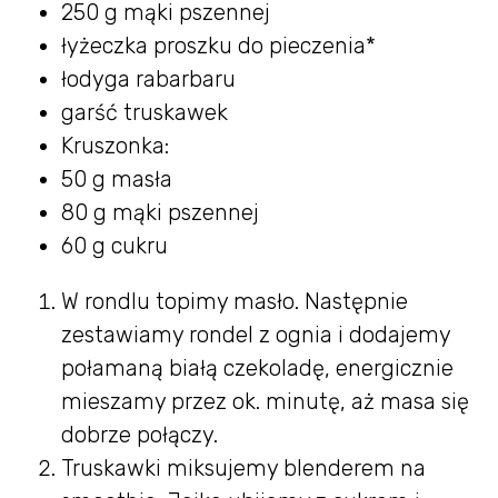
250 g mąki pszennej
łyżeczka proszku do pieczenia*
łodyga rabarbaru
garść truskawek
Kruszonka:
50 g masła
80 g mąki pszennej
60 g cukru
W rondlu topimy masło. Następnie
zestawiamy rondel z ognia i dodajemy
połamaną białą czekoladę, energicznie
mieszamy przez ok. minutę, aż masa się
dobrze połączy.
Truskawki miksujemy blenderem na