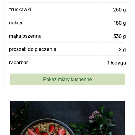
truskawki
250 g
cukier
180 g
mąka pszenna
330 g
proszek do pieczenia
2 g
rabarbar
1 łodyga