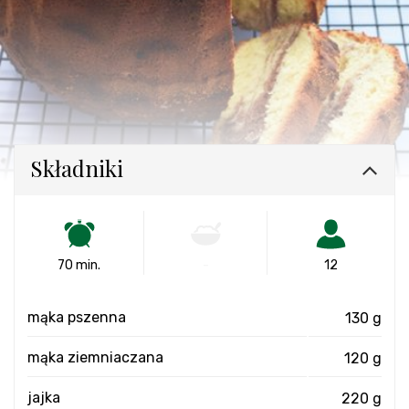
Składniki
70 min.
-
12
mąka pszenna
130 g
mąka ziemniaczana
120 g
jajka
220 g