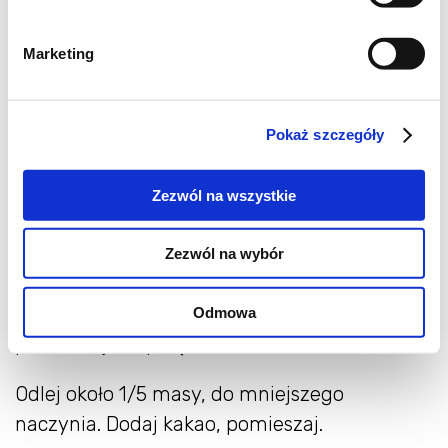
3 łyżki cukru pudru
2 łyżeczki ajerkoniaku
Marketing
Wszystkie składniki powinny być w
temperaturze pokojowej.
Pokaż szczegóły
Jaja ucieraj z cukrem pudrem, na gęsty i
Zezwól na wszystkie
puszysty krem. Stopniowo wlewaj olej, a
następnie ajerkoniak.
Zezwól na wybór
Na koniec, dodaj mąki z proszkiem do
pieczenia. Wszystko bardzo delikatnie
Odmowa
pomieszaj, do połączenia składników.
Odlej około 1/5 masy, do mniejszego
naczynia. Dodaj kakao, pomieszaj.