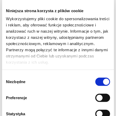
Składniki na babkę z advocatem
Niniejsza strona korzysta z plików cookie
Wykorzystujemy pliki cookie do spersonalizowania treści
130 g mąki pszennej
i reklam, aby oferować funkcje społecznościowe i
120 g mąki ziemniaczanej
analizować ruch w naszej witrynie. Informacje o tym, jak
korzystasz z naszej witryny, udostępniamy partnerom
5 jajek
społecznościowym, reklamowym i analitycznym.
180 g cukru pudru
Partnerzy mogą połączyć te informacje z innymi danymi
szklanka oleju
otrzymanymi od Ciebie lub uzyskanymi podczas
szklanka ajerkoniaku
korzystania z ich usług.
2 płaskie łyżeczki proszku do pieczenia
Wybór
1 łyżka kakao
Niezbędne
zgody
masło do smarowania formy + bułka
tarta
Preferencje
Składniki na lukier
Statystyka