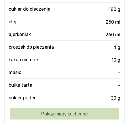
cukier do pieczenia
180 g
olej
250 ml
ajerkoniak
260 ml
proszek do pieczenia
4 g
kakao ciemne
10 g
masło
-
bułka tarta
-
cukier puder
30 g