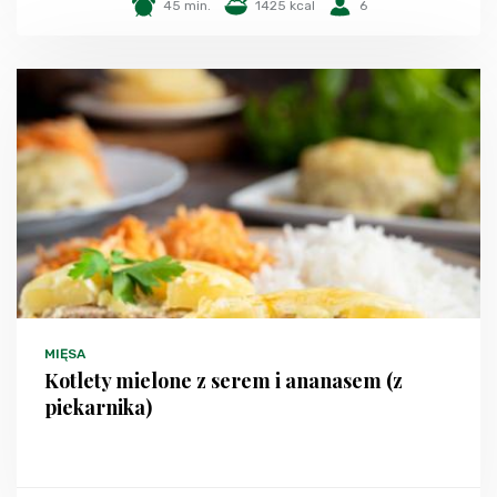
45 min.
1425 kcal
6
MIĘSA
Kotlety mielone z serem i ananasem (z
piekarnika)