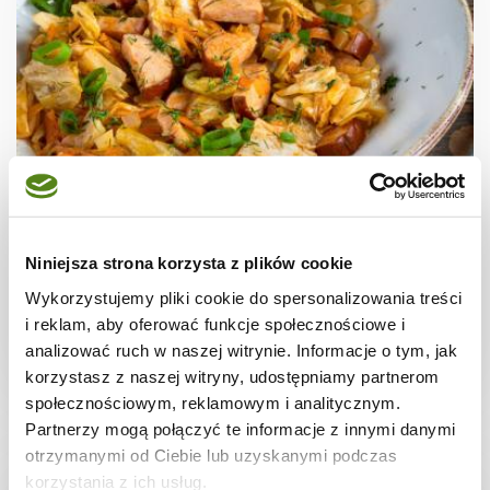
NA LETNI OBIAD
Bigos z młodej kapusty
Niniejsza strona korzysta z plików cookie
Wykorzystujemy pliki cookie do spersonalizowania treści
i reklam, aby oferować funkcje społecznościowe i
analizować ruch w naszej witrynie. Informacje o tym, jak
30 min.
1816 kcal
5
korzystasz z naszej witryny, udostępniamy partnerom
społecznościowym, reklamowym i analitycznym.
Partnerzy mogą połączyć te informacje z innymi danymi
otrzymanymi od Ciebie lub uzyskanymi podczas
korzystania z ich usług.