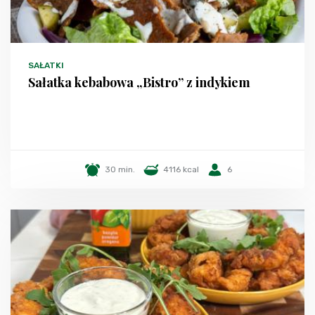
SAŁATKI
Sałatka kebabowa „Bistro” z indykiem
30 min.
4116 kcal
6