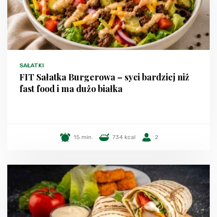
SAŁATKI
FIT Sałatka Burgerowa – syci bardziej niż
fast food i ma dużo białka
15 min.
734 kcal
2