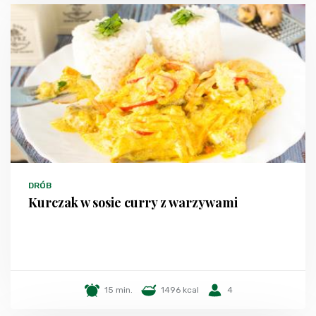
DRÓB
Kurczak w sosie curry z warzywami
15 min.
1496 kcal
4