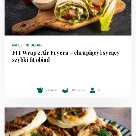
NA LETNI OBIAD
FIT Wrap z Air Fryera – chrupiący i sycący
szybki fit obiad
25 min.
808 kcal
2