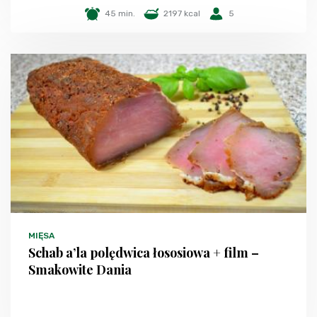
45 min.
2197 kcal
5
MIĘSA
Schab a’la polędwica łososiowa + film –
Smakowite Dania