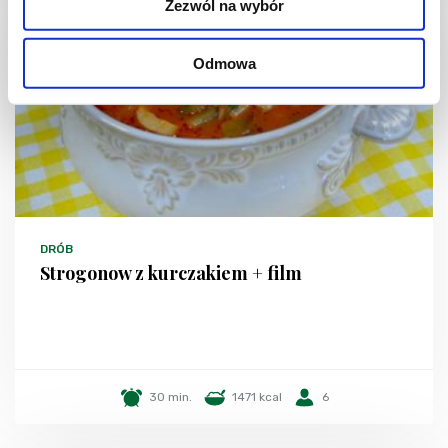
Zezwól na wybór
Odmowa
DRÓB
Strogonow z kurczakiem + film
30 min.
1471 kcal
6