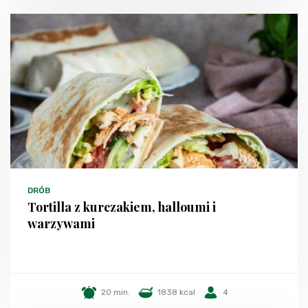
DRÓB
Tortilla z kurczakiem, halloumi i
warzywami
20 min.
1838 kcal
4