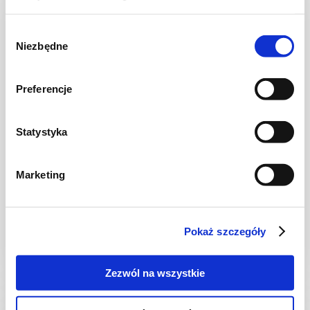
Wybór
Niezbędne
zgody
Preferencje
Statystyka
DRÓB
Marketing
Kotleciki siekane z kurczaka w azjatyckim
stylu, glazurowane w sosie słodko…
Pokaż szczegóły
30 min.
1524 kcal
4
Zezwól na wszystkie