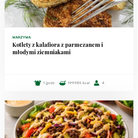
WARZYWA
Kotlety z kalafiora z parmezanem i
młodymi ziemniakami
1 godz.
199985 kcal
4