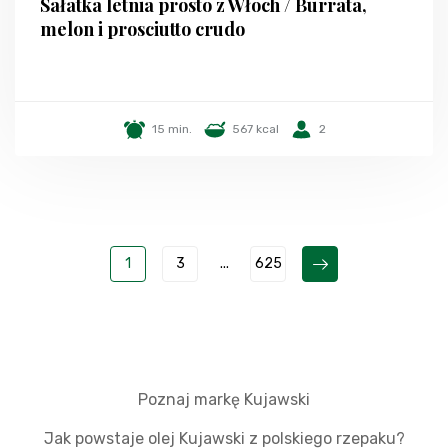
Sałatka letnia prosto z Włoch / Burrata,
melon i prosciutto crudo
15 min.
567 kcal
2
1
3
...
625
Poznaj markę Kujawski
Jak powstaje olej Kujawski z polskiego rzepaku?