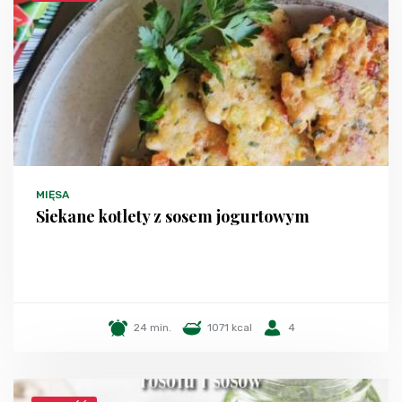
MIĘSA
Siekane kotlety z sosem jogurtowym
24 min.
1071 kcal
4