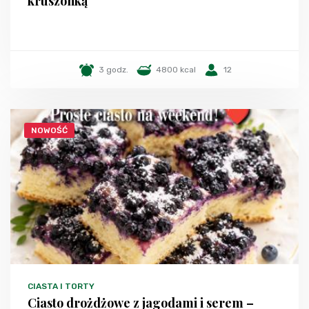
kruszonką
3 godz.
4800 kcal
12
NOWOŚĆ
CIASTA I TORTY
Ciasto drożdżowe z jagodami i serem –