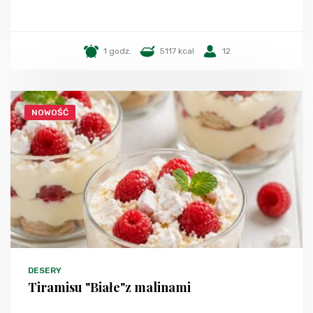
1 godz.
5117 kcal
12
NOWOŚĆ
DESERY
Tiramisu "Białe"z malinami