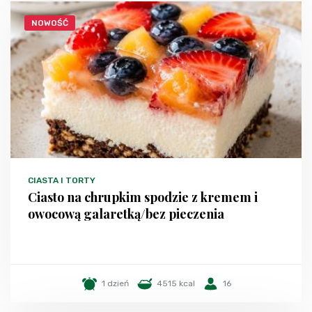
NOWOŚĆ
CIASTA I TORTY
Ciasto na chrupkim spodzie z kremem i
owocową galaretką/bez pieczenia
1 dzień
4515 kcal
16