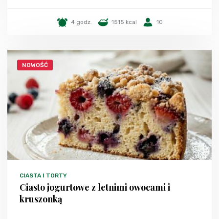
4 godz.
1515 kcal
10
NOWOŚĆ
CIASTA I TORTY
Ciasto jogurtowe z letnimi owocami i
kruszonką