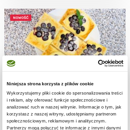
NOWOŚĆ
Niniejsza strona korzysta z plików cookie
CIASTECZKA
Ciastka francuskie z borówkami + film
Wykorzystujemy pliki cookie do spersonalizowania treści
i reklam, aby oferować funkcje społecznościowe i
analizować ruch w naszej witrynie. Informacje o tym, jak
korzystasz z naszej witryny, udostępniamy partnerom
społecznościowym, reklamowym i analitycznym.
30 min.
1531 kcal
8
Partnerzy mogą połączyć te informacje z innymi danymi