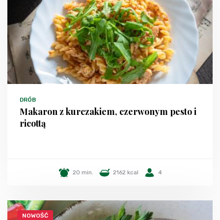
DRÓB
Makaron z kurczakiem, czerwonym pesto i
ricottą
20 min.
2162 kcal
4
NOWOŚĆ