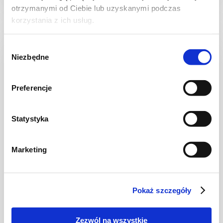
otrzymanymi od Ciebie lub uzyskanymi podczas
korzystania z ich usług.
Wybór
NOWOŚĆ
Niezbędne
zgody
Preferencje
Statystyka
Marketing
CIASTA I TORTY
Ciasto warstwowe z kremem i malinową
frużeliną
Pokaż szczegóły
Zezwól na wszystkie