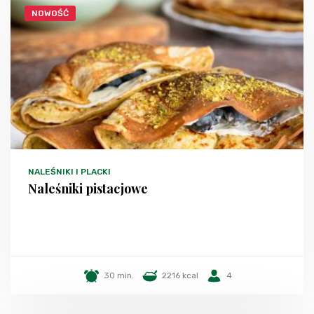
NOWOŚĆ
NALEŚNIKI I PLACKI
Naleśniki pistacjowe
30 min.
2216 kcal
4