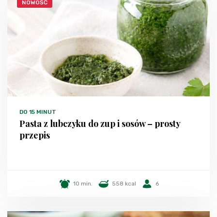
NOWOŚĆ
DO 15 MINUT
Pasta z lubczyku do zup i sosów – prosty
przepis
10 min.
558 kcal
6