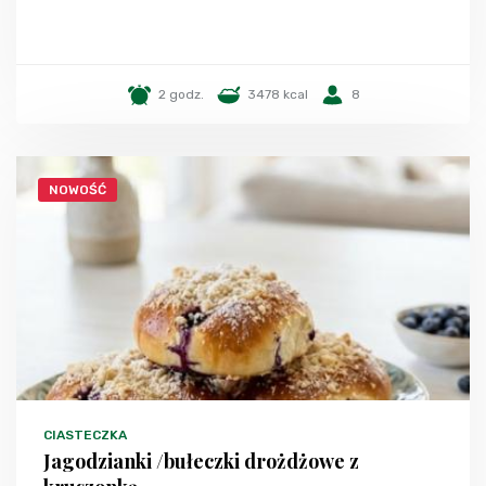
2 godz.
3478 kcal
8
NOWOŚĆ
CIASTECZKA
Jagodzianki /bułeczki drożdżowe z