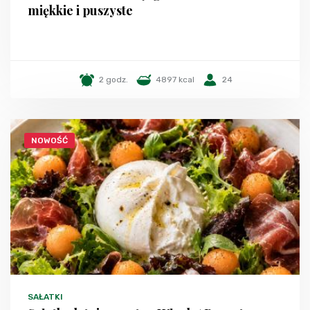
miękkie i puszyste
2 godz.
4897 kcal
24
NOWOŚĆ
SAŁATKI