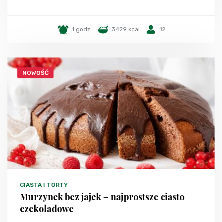
1 godz.
3429 kcal
12
NOWOŚĆ
CIASTA I TORTY
Murzynek bez jajek – najprostsze ciasto
czekoladowe