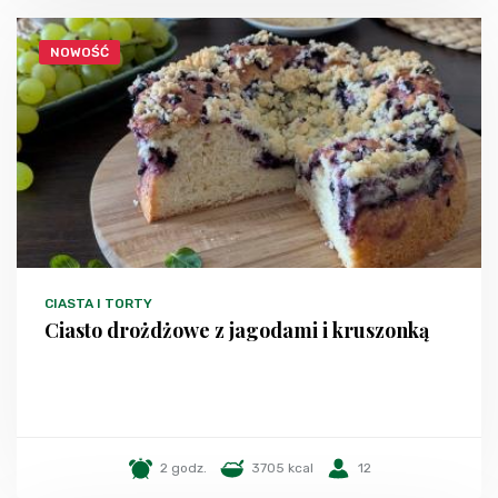
NOWOŚĆ
CIASTA I TORTY
Ciasto drożdżowe z jagodami i kruszonką
2 godz.
3705 kcal
12