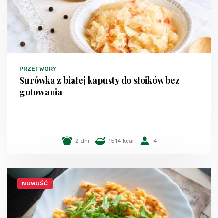
PRZETWORY
Surówka z białej kapusty do słoików bez
gotowania
2 dni
1514 kcal
4
NOWOŚĆ