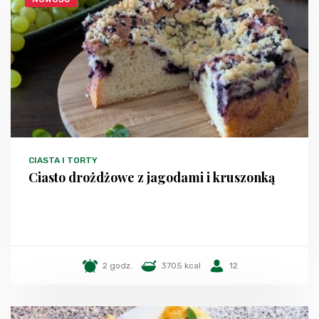
CIASTA I TORTY
Ciasto drożdżowe z jagodami i kruszonką
2 godz.
3705 kcal
12