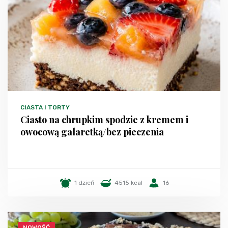
CIASTA I TORTY
Ciasto na chrupkim spodzie z kremem i
owocową galaretką/bez pieczenia
1 dzień
4515 kcal
16
NOWOŚĆ