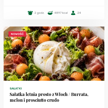
2 godz.
4897 kcal
24
NOWOŚĆ
SAŁATKI
Sałatka letnia prosto z Włoch / Burrata,
melon i prosciutto crudo