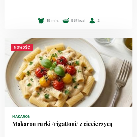
15 min.
567 kcal
2
NOWOŚĆ
MAKARON
Makaron rurki /rigattoni/ z ciecierzycą