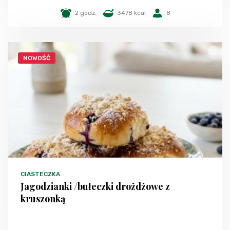
2 godz.
3478 kcal
8
NOWOŚĆ
CIASTECZKA
Jagodzianki /bułeczki drożdżowe z
kruszonką