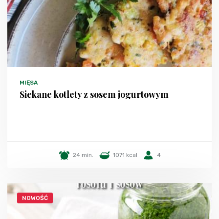
MIĘSA
Siekane kotlety z sosem jogurtowym
24 min.
1071 kcal
4
NOWOŚĆ