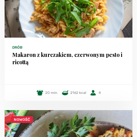
DRÓB
Makaron z kurczakiem, czerwonym pesto i
ricottą
20 min.
2162 kcal
4
NOWOŚĆ