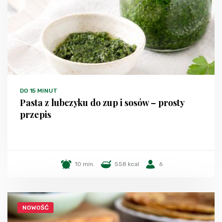
DO 15 MINUT
Pasta z lubczyku do zup i sosów – prosty
przepis
10 min.
558 kcal
6
NOWOŚĆ