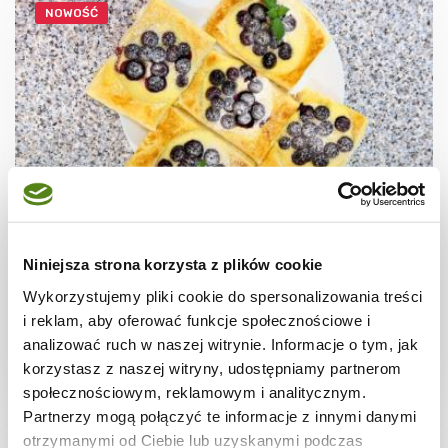
NOWOŚĆ
CIASTECZKA
Ciastka francuskie z borówkami + film
Niniejsza strona korzysta z plików cookie
Wykorzystujemy pliki cookie do spersonalizowania treści
i reklam, aby oferować funkcje społecznościowe i
analizować ruch w naszej witrynie. Informacje o tym, jak
korzystasz z naszej witryny, udostępniamy partnerom
30 min.
1531 kcal
8
społecznościowym, reklamowym i analitycznym.
Partnerzy mogą połączyć te informacje z innymi danymi
otrzymanymi od Ciebie lub uzyskanymi podczas