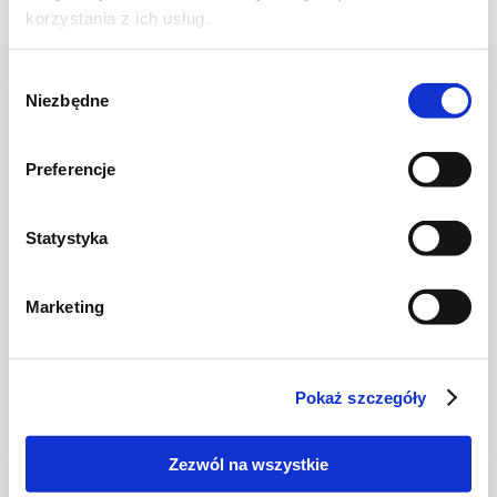
korzystania z ich usług.
NOWOŚĆ
Wybór
Niezbędne
zgody
Preferencje
Statystyka
Marketing
CIASTA I TORTY
Ciasto warstwowe z kremem i malinową
frużeliną
Pokaż szczegóły
Zezwól na wszystkie
1 dzień
4954 kcal
20