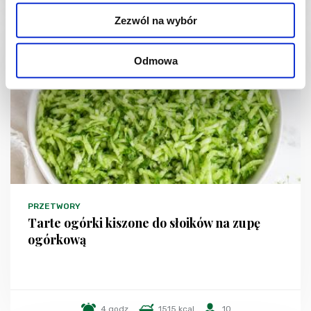
Zezwól na wybór
NOWOŚĆ
Odmowa
PRZETWORY
Tarte ogórki kiszone do słoików na zupę
ogórkową
4 godz.
1515 kcal
10