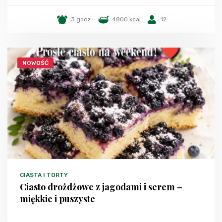
3 godz.
4800 kcal
12
NOWOŚĆ
CIASTA I TORTY
Ciasto drożdżowe z jagodami i serem –
miękkie i puszyste