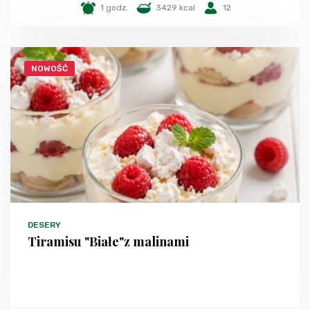
1 godz.
3429 kcal
12
NOWOŚĆ
DESERY
Tiramisu "Białe"z malinami