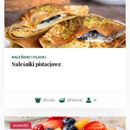
NALEŚNIKI I PLACKI
Naleśniki pistacjowe
30 min.
2216 kcal
4
NOWOŚĆ