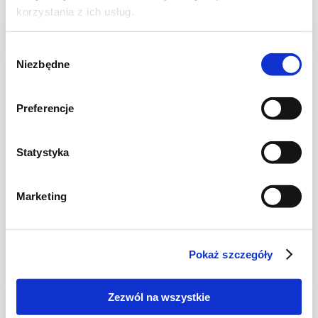
korzystania z ich usług.
NOWOŚĆ
Wybór
Niezbędne
zgody
Preferencje
Statystyka
Marketing
JAJKA
Omlet cesarski
Pokaż szczegóły
Zezwól na wszystkie
20 min.
1282 kcal
2