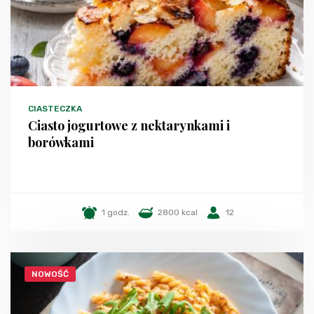
CIASTECZKA
Ciasto jogurtowe z nektarynkami i
borówkami
1 godz.
2800 kcal
12
NOWOŚĆ