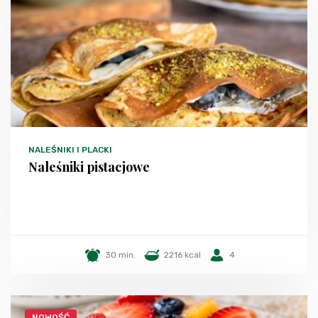
NALEŚNIKI I PLACKI
Naleśniki pistacjowe
30 min.
2216 kcal
4
NOWOŚĆ