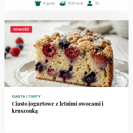
4 godz.
1515 kcal
10
NOWOŚĆ
CIASTA I TORTY
Ciasto jogurtowe z letnimi owocami i
kruszonką