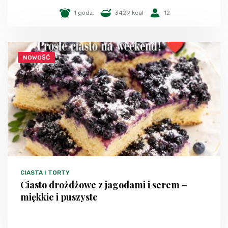
1 godz.
3429 kcal
12
NOWOŚĆ
CIASTA I TORTY
Ciasto drożdżowe z jagodami i serem –
miękkie i puszyste