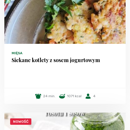
MIĘSA
Siekane kotlety z sosem jogurtowym
24 min.
1071 kcal
4
NOWOŚĆ