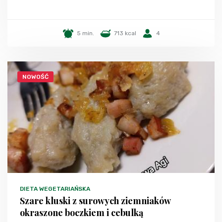
5 min.
713 kcal
4
NOWOŚĆ
DIETA WEGETARIAŃSKA
Szare kluski z surowych ziemniaków
okraszone boczkiem i cebulką