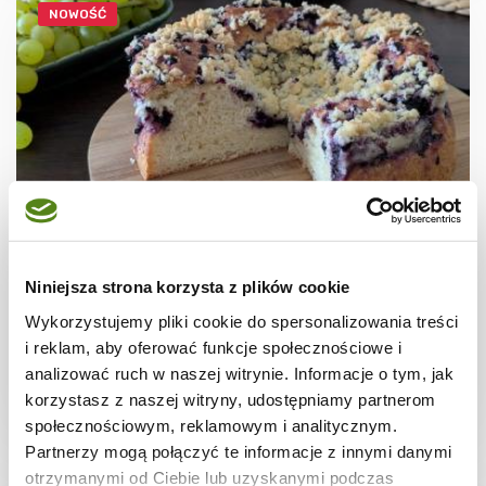
NOWOŚĆ
CIASTA I TORTY
Ciasto drożdżowe z jagodami i kruszonką
Niniejsza strona korzysta z plików cookie
Wykorzystujemy pliki cookie do spersonalizowania treści
i reklam, aby oferować funkcje społecznościowe i
analizować ruch w naszej witrynie. Informacje o tym, jak
korzystasz z naszej witryny, udostępniamy partnerom
2 godz.
3705 kcal
12
społecznościowym, reklamowym i analitycznym.
Partnerzy mogą połączyć te informacje z innymi danymi
otrzymanymi od Ciebie lub uzyskanymi podczas