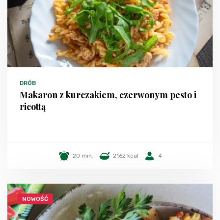
DRÓB
Makaron z kurczakiem, czerwonym pesto i
ricottą
20 min.
2162 kcal
4
NOWOŚĆ