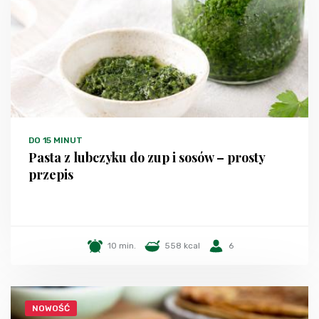
DO 15 MINUT
Pasta z lubczyku do zup i sosów – prosty
przepis
10 min.
558 kcal
6
NOWOŚĆ