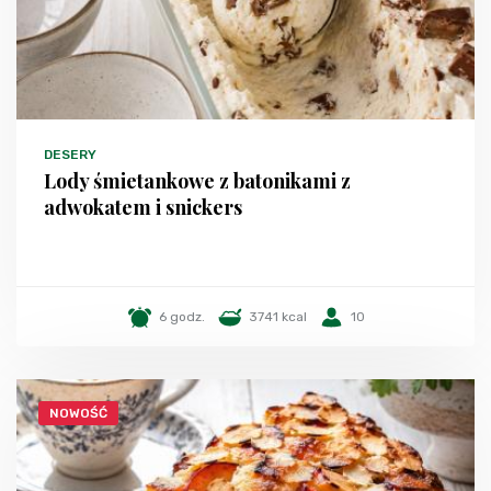
DESERY
Lody śmietankowe z batonikami z
adwokatem i snickers
6 godz.
3741 kcal
10
NOWOŚĆ