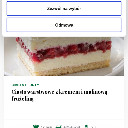
Zezwól na wybór
NOWOŚĆ
Odmowa
CIASTA I TORTY
Ciasto warstwowe z kremem i malinową
frużeliną
1 dzień
4954 kcal
20