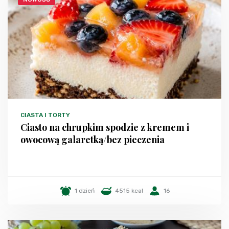
CIASTA I TORTY
Ciasto na chrupkim spodzie z kremem i
owocową galaretką/bez pieczenia
1 dzień
4515 kcal
16