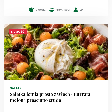
2 godz.
4897 kcal
24
NOWOŚĆ
SAŁATKI
Sałatka letnia prosto z Włoch / Burrata,
melon i prosciutto crudo