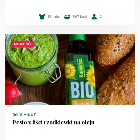
15 min.
567 kcal
2
NOWOŚĆ
DO 15 MINUT
Pesto z liści rzodkiewki na oleju