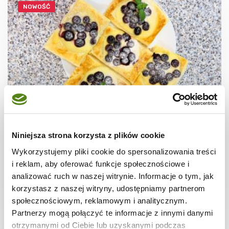
NOWOŚĆ
CIASTECZKA
Ciastka francuskie z borówkami + film
Niniejsza strona korzysta z plików cookie
Wykorzystujemy pliki cookie do spersonalizowania treści
i reklam, aby oferować funkcje społecznościowe i
analizować ruch w naszej witrynie. Informacje o tym, jak
korzystasz z naszej witryny, udostępniamy partnerom
30 min.
1531 kcal
8
społecznościowym, reklamowym i analitycznym.
Partnerzy mogą połączyć te informacje z innymi danymi
otrzymanymi od Ciebie lub uzyskanymi podczas