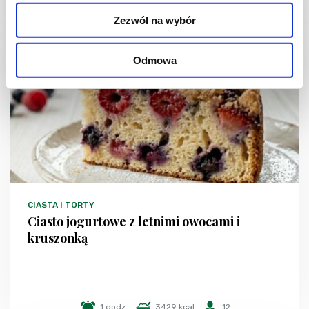
Zezwól na wybór
NOWOŚĆ
Odmowa
CIASTA I TORTY
Ciasto jogurtowe z letnimi owocami i
kruszonką
1 godz.
3429 kcal
12