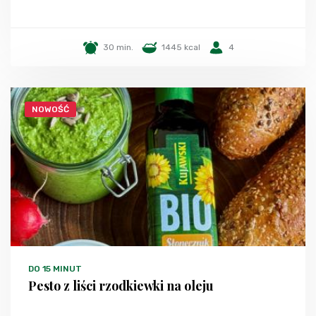
30 min.
1445 kcal
4
NOWOŚĆ
DO 15 MINUT
Pesto z liści rzodkiewki na oleju