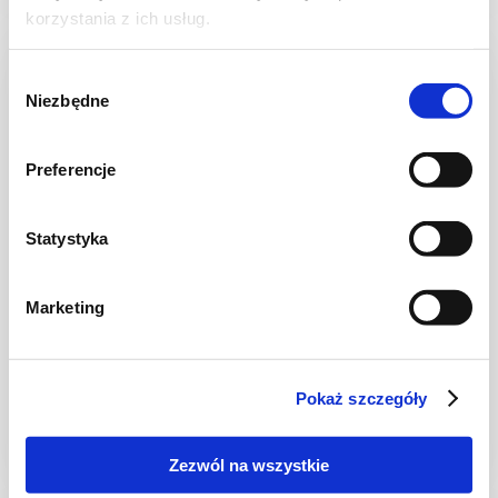
korzystania z ich usług.
NOWOŚĆ
Wybór
Niezbędne
zgody
Preferencje
Statystyka
Marketing
CIASTA I TORTY
Ciasto warstwowe z kremem i malinową
frużeliną
Pokaż szczegóły
Zezwól na wszystkie
1 dzień
4954 kcal
20