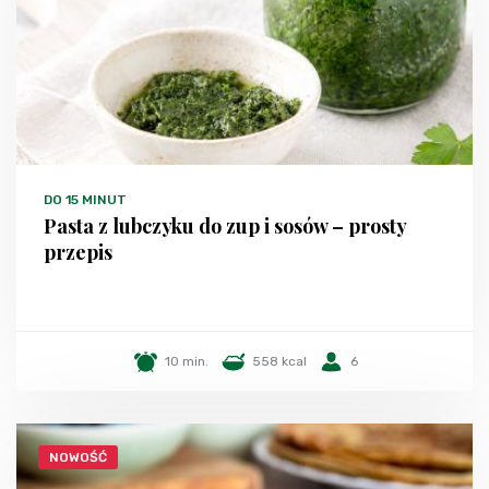
DO 15 MINUT
Pasta z lubczyku do zup i sosów – prosty
przepis
10 min.
558 kcal
6
NOWOŚĆ