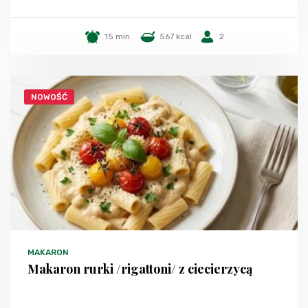
15 min.
567 kcal
2
NOWOŚĆ
MAKARON
Makaron rurki /rigattoni/ z ciecierzycą