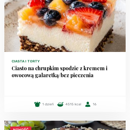
CIASTA I TORTY
Ciasto na chrupkim spodzie z kremem i
owocową galaretką/bez pieczenia
1 dzień
4515 kcal
16
NOWOŚĆ