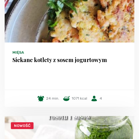
MIĘSA
Siekane kotlety z sosem jogurtowym
24 min.
1071 kcal
4
NOWOŚĆ