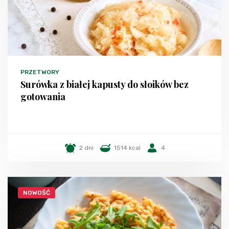
PRZETWORY
Surówka z białej kapusty do słoików bez
gotowania
2 dni
1514 kcal
4
NOWOŚĆ