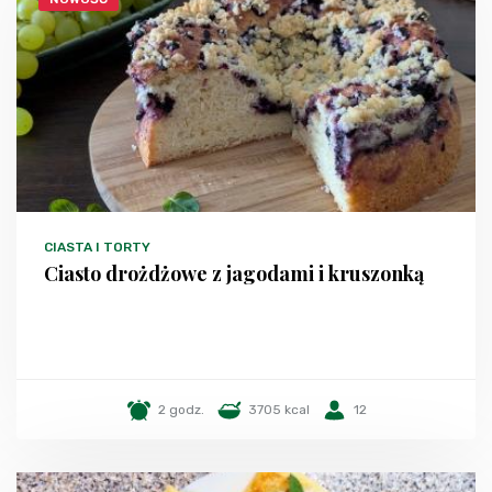
CIASTA I TORTY
Ciasto drożdżowe z jagodami i kruszonką
2 godz.
3705 kcal
12