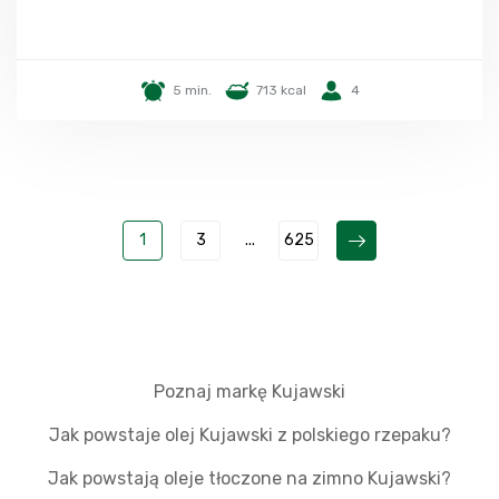
5 min.
713 kcal
4
1
3
...
625
Poznaj markę Kujawski
Jak powstaje olej Kujawski z polskiego rzepaku?
Jak powstają oleje tłoczone na zimno Kujawski?