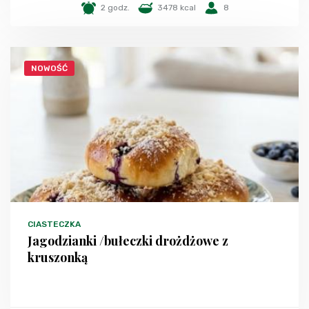
2 godz.
3478 kcal
8
NOWOŚĆ
CIASTECZKA
Jagodzianki /bułeczki drożdżowe z
kruszonką