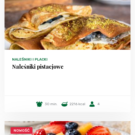
NALEŚNIKI I PLACKI
Naleśniki pistacjowe
30 min.
2216 kcal
4
NOWOŚĆ