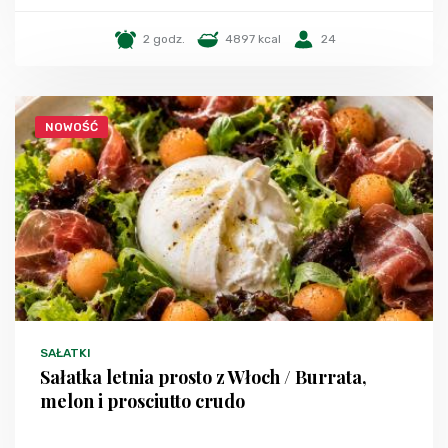
2 godz.
4897 kcal
24
NOWOŚĆ
SAŁATKI
Sałatka letnia prosto z Włoch / Burrata,
melon i prosciutto crudo