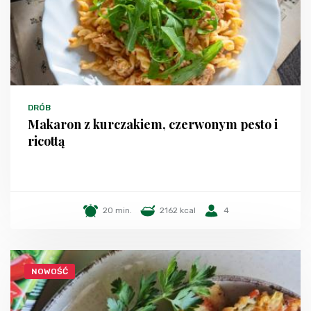
DRÓB
Makaron z kurczakiem, czerwonym pesto i
ricottą
20 min.
2162 kcal
4
NOWOŚĆ