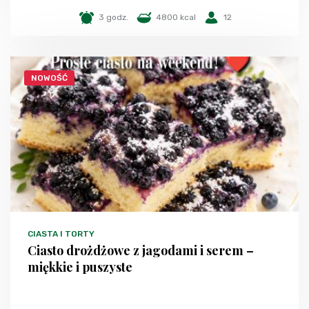
3 godz.
4800 kcal
12
NOWOŚĆ
CIASTA I TORTY
Ciasto drożdżowe z jagodami i serem –
miękkie i puszyste