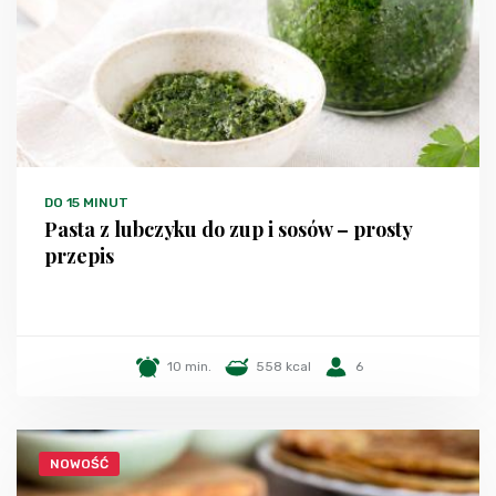
DO 15 MINUT
Pasta z lubczyku do zup i sosów – prosty
przepis
10 min.
558 kcal
6
NOWOŚĆ