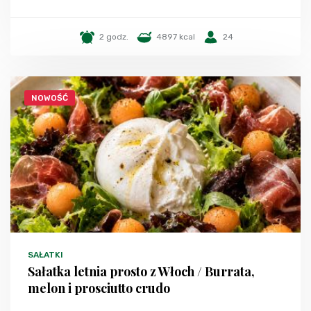
2 godz.
4897 kcal
24
NOWOŚĆ
SAŁATKI
Sałatka letnia prosto z Włoch / Burrata,
melon i prosciutto crudo