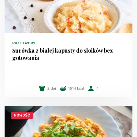
PRZETWORY
Surówka z białej kapusty do słoików bez
gotowania
2 dni
1514 kcal
4
NOWOŚĆ