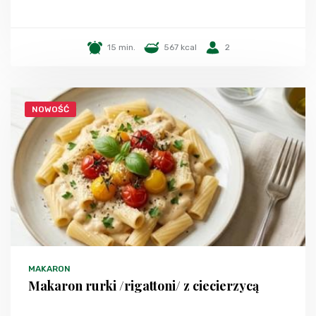
15 min.
567 kcal
2
NOWOŚĆ
MAKARON
Makaron rurki /rigattoni/ z ciecierzycą