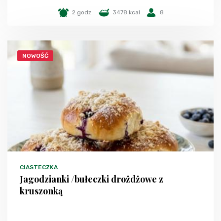
2 godz.
3478 kcal
8
NOWOŚĆ
CIASTECZKA
Jagodzianki /bułeczki drożdżowe z
kruszonką