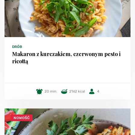
DRÓB
Makaron z kurczakiem, czerwonym pesto i
ricottą
20 min.
2162 kcal
4
NOWOŚĆ