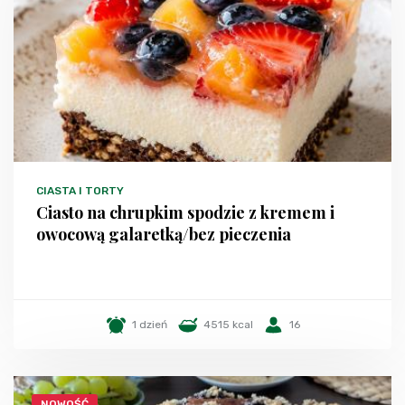
CIASTA I TORTY
Ciasto na chrupkim spodzie z kremem i
owocową galaretką/bez pieczenia
1 dzień
4515 kcal
16
NOWOŚĆ