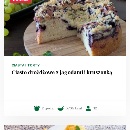
CIASTA I TORTY
Ciasto drożdżowe z jagodami i kruszonką
2 godz.
3705 kcal
12