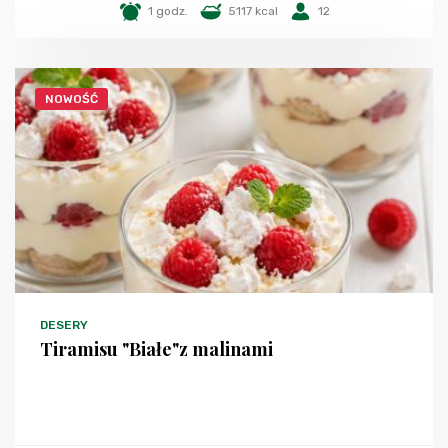
1 godz.
5117 kcal
12
NOWOŚĆ
DESERY
Tiramisu "Białe"z malinami