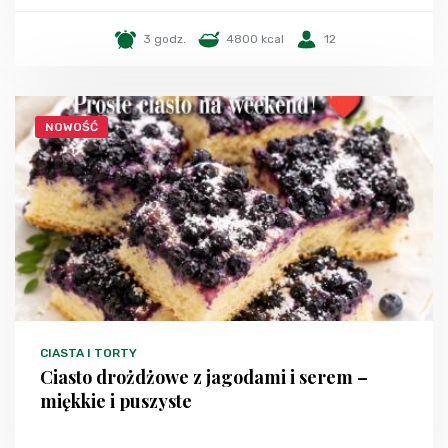
3 godz.
4800 kcal
12
NOWOŚĆ
CIASTA I TORTY
Ciasto drożdżowe z jagodami i serem –
miękkie i puszyste