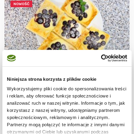
NOWOŚĆ
CIASTECZKA
Ciastka francuskie z borówkami + film
Niniejsza strona korzysta z plików cookie
Wykorzystujemy pliki cookie do spersonalizowania treści
i reklam, aby oferować funkcje społecznościowe i
analizować ruch w naszej witrynie. Informacje o tym, jak
korzystasz z naszej witryny, udostępniamy partnerom
30 min.
1531 kcal
8
społecznościowym, reklamowym i analitycznym.
Partnerzy mogą połączyć te informacje z innymi danymi
otrzymanymi od Ciebie lub uzyskanymi podczas