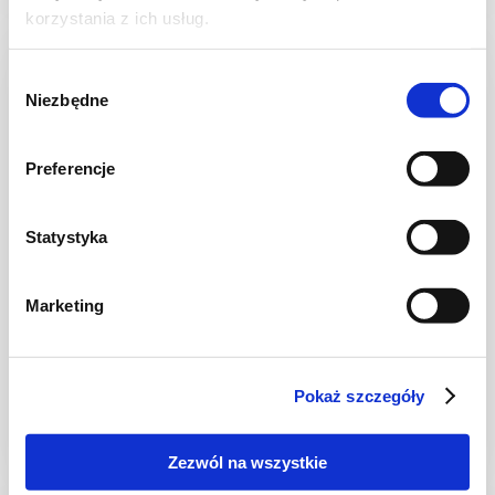
korzystania z ich usług.
NOWOŚĆ
Wybór
Niezbędne
zgody
Preferencje
Statystyka
Marketing
CIASTA I TORTY
Ciasto warstwowe z kremem i malinową
frużeliną
Pokaż szczegóły
Zezwól na wszystkie
1 dzień
4954 kcal
20