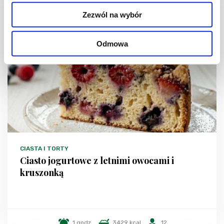
Zezwól na wybór
NOWOŚĆ
Odmowa
CIASTA I TORTY
Ciasto jogurtowe z letnimi owocami i
kruszonką
1 godz.
3429 kcal
12