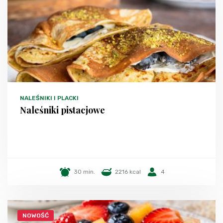
NALEŚNIKI I PLACKI
Naleśniki pistacjowe
30 min.
2216 kcal
4
NOWOŚĆ