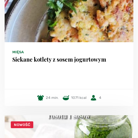
MIĘSA
Siekane kotlety z sosem jogurtowym
24 min.
1071 kcal
4
NOWOŚĆ