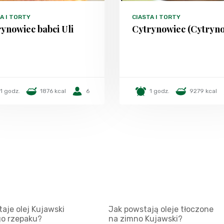
A I TORTY
CIASTA I TORTY
ynowiec babci Uli
Cytrynowiec (Cytryn
1 godz.
1876 kcal
6
1 godz.
9279 kcal
aje olej Kujawski
Jak powstają oleje tłoczone
go rzepaku?
na zimno Kujawski?