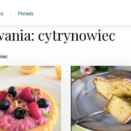
zy
Porady
ania: cytrynowiec
wiec