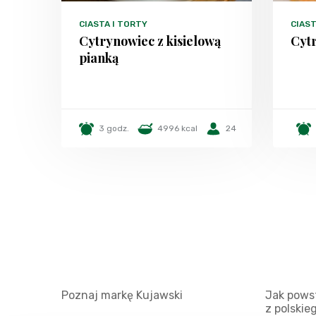
CIASTA I TORTY
CIAST
Cytrynowiec z kisielową
Cytr
pianką
3 godz.
4996 kcal
24
Poznaj markę Kujawski
Jak powst
z polskie