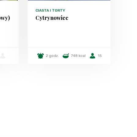
CIASTA I TORTY
owy)
Cytrynowiec
-
2 godz.
748 kcal
15