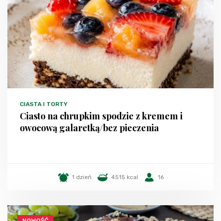
CIASTA I TORTY
Ciasto na chrupkim spodzie z kremem i
owocową galaretką/bez pieczenia
1 dzień
4515 kcal
16
NOWOŚĆ