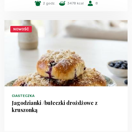
2 godz.
3478 kcal
8
NOWOŚĆ
CIASTECZKA
Jagodzianki /bułeczki drożdżowe z
kruszonką