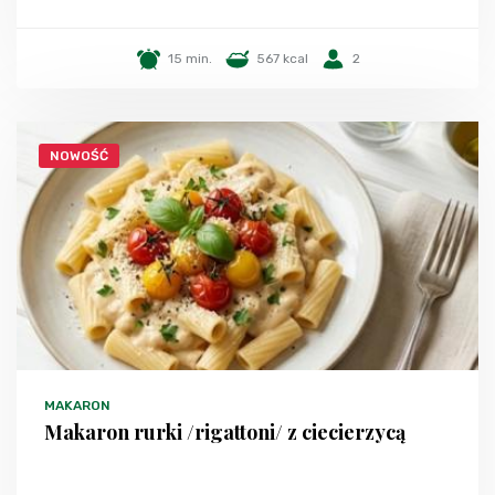
15 min.
567 kcal
2
NOWOŚĆ
MAKARON
Makaron rurki /rigattoni/ z ciecierzycą