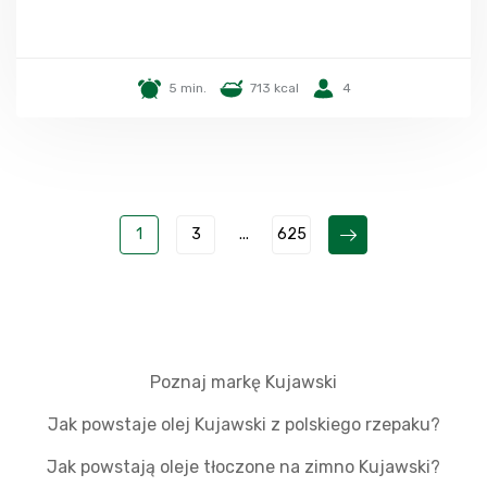
5 min.
713 kcal
4
1
3
...
625
Poznaj markę Kujawski
Jak powstaje olej Kujawski z polskiego rzepaku?
Jak powstają oleje tłoczone na zimno Kujawski?