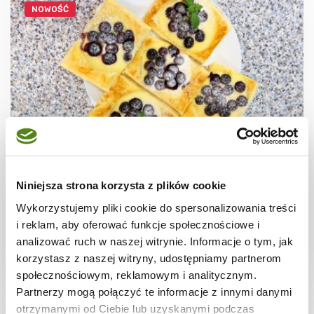
NOWOŚĆ
CIASTECZKA
Ciastka francuskie z borówkami + film
Niniejsza strona korzysta z plików cookie
Wykorzystujemy pliki cookie do spersonalizowania treści
i reklam, aby oferować funkcje społecznościowe i
analizować ruch w naszej witrynie. Informacje o tym, jak
korzystasz z naszej witryny, udostępniamy partnerom
30 min.
1531 kcal
8
społecznościowym, reklamowym i analitycznym.
Partnerzy mogą połączyć te informacje z innymi danymi
otrzymanymi od Ciebie lub uzyskanymi podczas