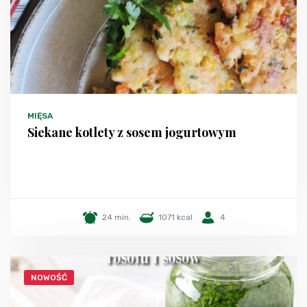
MIĘSA
Siekane kotlety z sosem jogurtowym
24 min.
1071 kcal
4
NOWOŚĆ