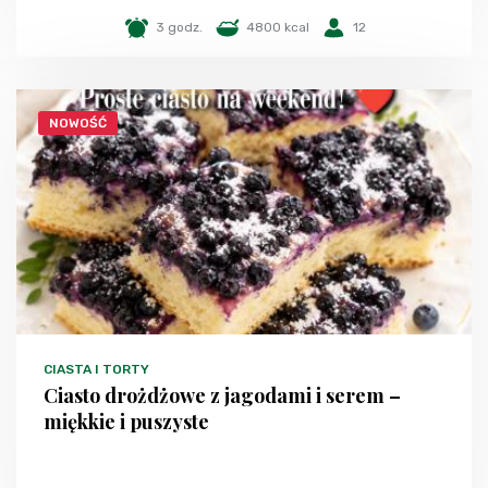
3 godz.
4800 kcal
12
NOWOŚĆ
CIASTA I TORTY
Ciasto drożdżowe z jagodami i serem –
miękkie i puszyste