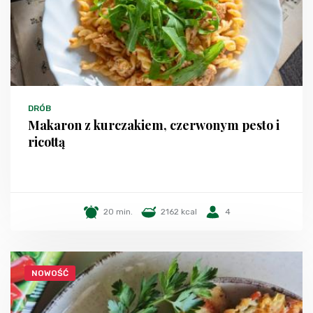
DRÓB
Makaron z kurczakiem, czerwonym pesto i
ricottą
20 min.
2162 kcal
4
NOWOŚĆ