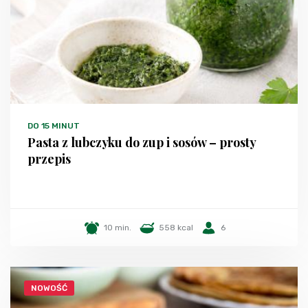
DO 15 MINUT
Pasta z lubczyku do zup i sosów – prosty
przepis
10 min.
558 kcal
6
NOWOŚĆ