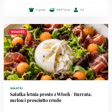
2 godz.
4897 kcal
24
NOWOŚĆ
SAŁATKI
Sałatka letnia prosto z Włoch / Burrata,
melon i prosciutto crudo