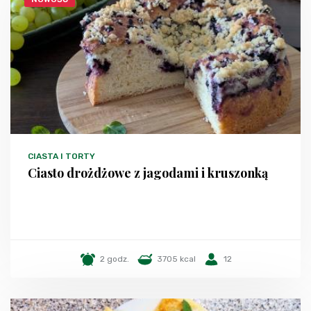
CIASTA I TORTY
Ciasto drożdżowe z jagodami i kruszonką
2 godz.
3705 kcal
12