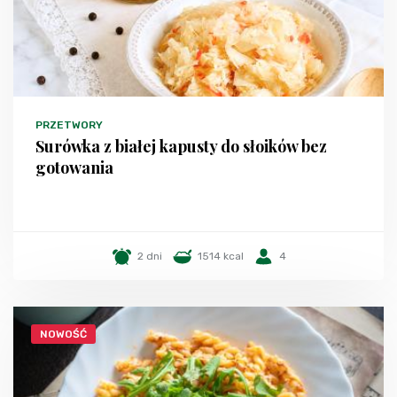
PRZETWORY
Surówka z białej kapusty do słoików bez
gotowania
2 dni
1514 kcal
4
NOWOŚĆ