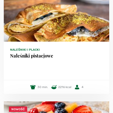
NALEŚNIKI I PLACKI
Naleśniki pistacjowe
30 min.
2216 kcal
4
NOWOŚĆ