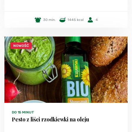
30 min.
1445 kcal
4
NOWOŚĆ
DO 15 MINUT
Pesto z liści rzodkiewki na oleju