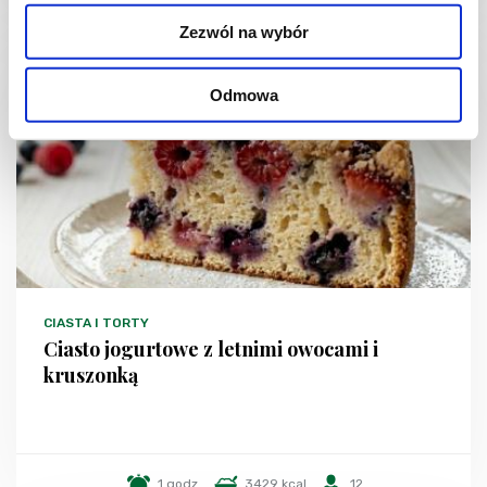
Zezwól na wybór
NOWOŚĆ
Odmowa
CIASTA I TORTY
Ciasto jogurtowe z letnimi owocami i
kruszonką
1 godz.
3429 kcal
12