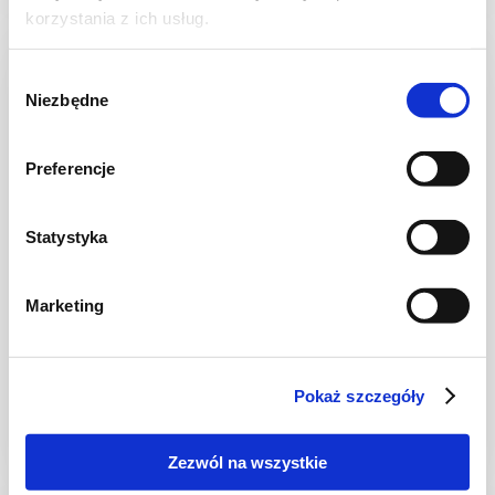
korzystania z ich usług.
NOWOŚĆ
Wybór
Niezbędne
zgody
Preferencje
Statystyka
Marketing
CIASTA I TORTY
Ciasto warstwowe z kremem i malinową
frużeliną
Pokaż szczegóły
Zezwól na wszystkie
1 dzień
4954 kcal
20