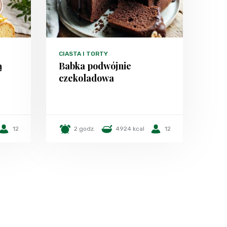
CIASTA I TORTY
ą
Babka podwójnie
czekoladowa
12
2 godz.
4924 kcal
12