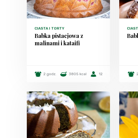
CIASTA I TORTY
CIAST
Babka pistacjowa z
Bab
malinami i kataifi
2 godz.
3805 kcal
12