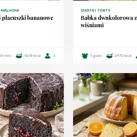
 MALUCHA
CIASTA I TORTY
i placuszki bananowe
Babka dwukolorowa z
wiśniami
20 min.
1638 kcal
3
1 godz.
2970 kcal