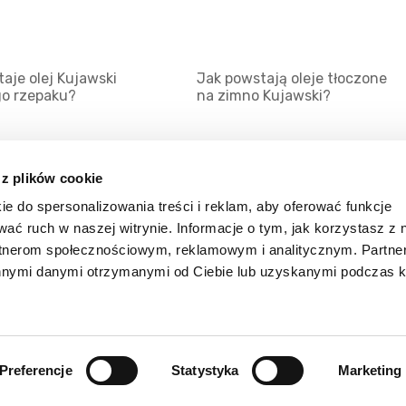
aje olej Kujawski
Jak powstają oleje tłoczone
go rzepaku?
na zimno Kujawski?
 z plików cookie
ie do spersonalizowania treści i reklam, aby oferować funkcje
Mapa serwisu
Kat
wać ruch w naszej witrynie. Informacje o tym, jak korzystasz z 
Kanały RSS
Kon
rtnerom społecznościowym, reklamowym i analitycznym. Partn
innymi danymi otrzymanymi od Ciebie lub uzyskanymi podczas k
Porady
Zal
Preferencje
Statystyka
Marketing