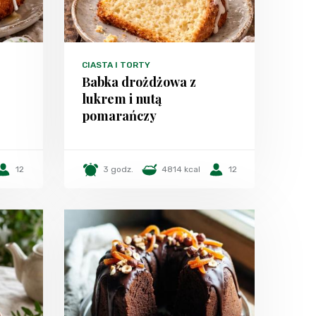
CIASTA I TORTY
Babka drożdżowa z
lukrem i nutą
pomarańczy
12
3 godz.
4814 kcal
12