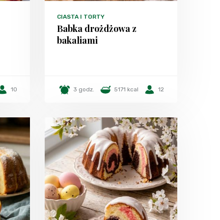
CIASTA I TORTY
Babka drożdżowa z
bakaliami
10
3 godz.
5171 kcal
12