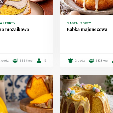
A I TORTY
CIASTA I TORTY
ka mozaikowa
Babka majonezowa
2 godz.
3851 kcal
12
2 godz.
5121 kcal