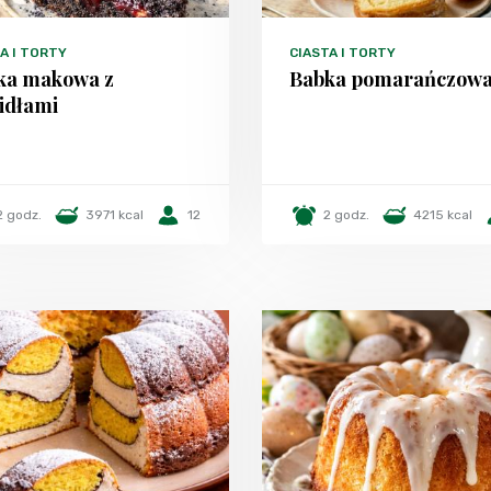
A I TORTY
CIASTA I TORTY
ka makowa z
Babka pomarańczow
idłami
2 godz.
3971 kcal
12
2 godz.
4215 kcal