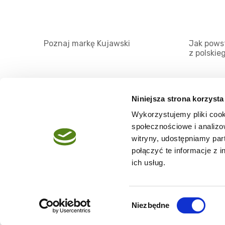
Poznaj markę Kujawski
Jak powst
z polskie
Niniejsza strona korzysta
Wykorzystujemy pliki cook
O serwisie
społecznościowe i analizo
Regulamin
witryny, udostępniamy pa
połączyć te informacje z 
Polityka prywatności
ich usług.
Wybór
Niezbędne
Copyright @2026 zpierwszegotloczenia.pl
zgody