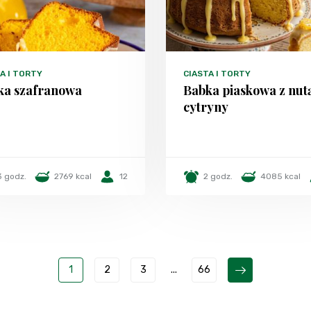
A I TORTY
CIASTA I TORTY
ka szafranowa
Babka piaskowa z nut
cytryny
3 godz.
2769 kcal
12
2 godz.
4085 kcal
1
2
3
...
66