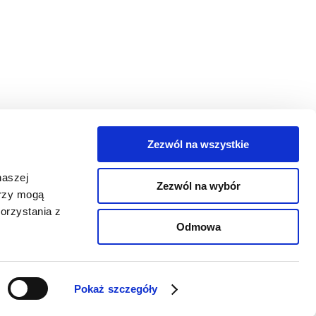
Zezwól na wszystkie
egorie
naszej
Zezwól na wybór
takt
erzy mogą
orzystania z
oguj się
Odmowa
Pokaż szczegóły