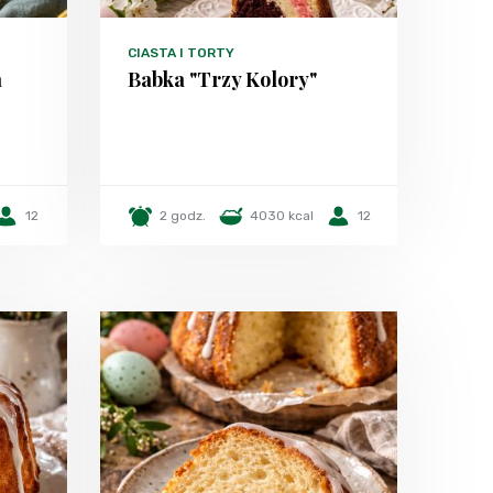
CIASTA I TORTY
a
Babka "Trzy Kolory"
12
2 godz.
4030 kcal
12