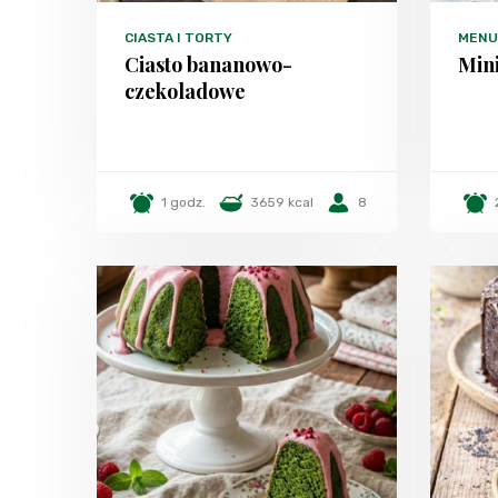
CIASTA I TORTY
MENU
Ciasto bananowo-
Min
czekoladowe
1 godz.
3659 kcal
8