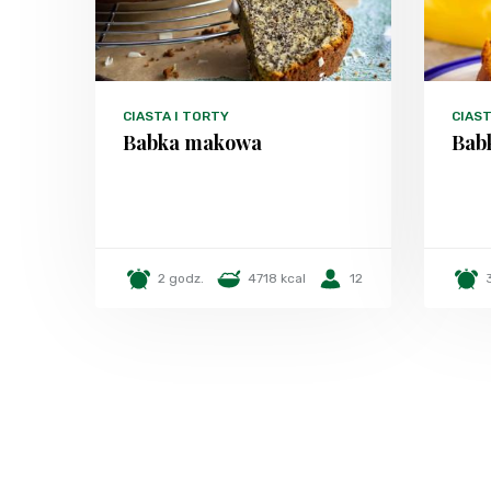
CIASTA I TORTY
CIAST
Babka makowa
Bab
2 godz.
4718 kcal
12