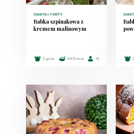
CIASTA I TORTY
CIAST
Babka szpinakowa z
Bab
kremem malinowym
pow
2 godz.
5872 kcal
12