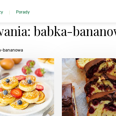
zy
Porady
wania: babka-banan
ka-bananowa