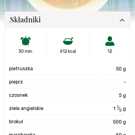
Składniki
30 min.
612 kcal
12
pietruszka
50 g
pieprz
-
czosnek
5 g
1
ziele angielskie
1
⁄
g
5
brokuł
500 g
marchewka
50 g