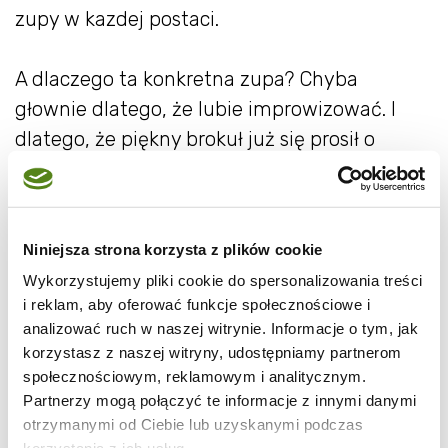
zupy w kazdej postaci.
A dlaczego ta konkretna zupa? Chyba
głownie dlatego, że lubie improwizować. I
dlatego, że piękny brokuł już się prosił o
przerobienie na cokolwiek (zapomniany
przeleżał dwa dni poza lodówką), a w
zamrażarce mam całą szufladę pełną
Niniejsza strona korzysta z plików cookie
torebeczek dyni pokrojonej w kostkę.
Wykorzystujemy pliki cookie do spersonalizowania treści
i reklam, aby oferować funkcje społecznościowe i
Zupę zrobiłam wczoraj, ale dzisiaj jest równie
analizować ruch w naszej witrynie. Informacje o tym, jak
dobra, a może nawet lepsza.
korzystasz z naszej witryny, udostępniamy partnerom
społecznościowym, reklamowym i analitycznym.
Partnerzy mogą połączyć te informacje z innymi danymi
otrzymanymi od Ciebie lub uzyskanymi podczas