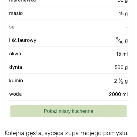
masło
15 g
sól
-
9
liść laurowy
⁄
g
10
oliwa
15 ml
dynia
500 g
1
kumin
2
⁄
g
2
woda
2000 ml
Kolejna gęsta, sycąca zupa mojego pomysłu.