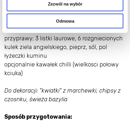
mała pietruszka (jak wyżej)
Zezwól na wybór
1 łyżka oliwy
1 łyżka masła (moze byc ghee)
Odmowa
ząbek czosnku
przyprawy: 3 listki laurowe, 6 rozgniecionych
kulek ziela angielskiego, pieprz, sól, pol
łyżeczki kuminu
opcjonalnie kawałek chilli (wielkosci połowy
kciuka)
Do dekoracji: "kwiatki" z marchewki, chipsy z
czosnku, świeża bazylia
Sposób przygotowania: