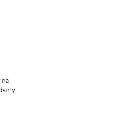
y na
adamy