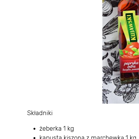
Składniki
żeberka 1 kg
kapusta kiszona z marchewką 1 kg