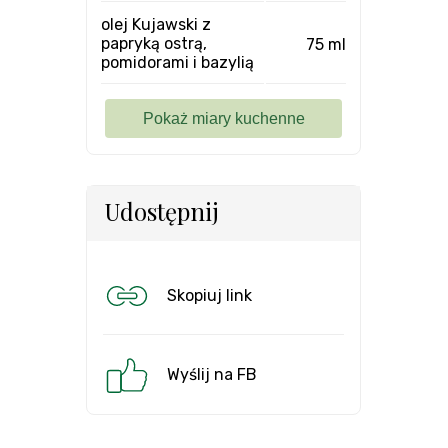
olej Kujawski z
papryką ostrą,
75 ml
pomidorami i bazylią
Udostępnij
Skopiuj link
Wyślij na FB