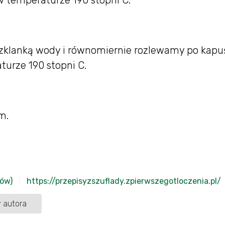
klanką wody i równomiernie rozlewamy po kapuś
urze 190 stopni C.
m.
sów)
https://przepisyzszuflady.zpierwszegotloczenia.pl/
 autora