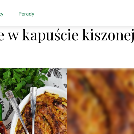
zy
Porady
 w kapuście kiszone