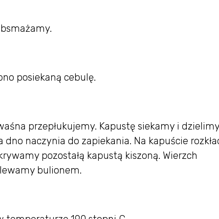
 obsmażamy.
no posiekaną cebulę.
kwaśna przepłukujemy. Kapustę siekamy i dzielim
 dno naczynia do zapiekania. Na kapuście rozkł
ykrywamy pozostałą kapustą kiszoną. Wierzch
zalewamy bulionem.
 temperaturze 190 stopni C.