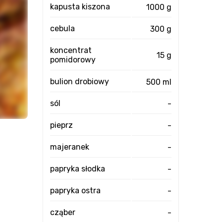
kapusta kiszona
1000 g
cebula
300 g
koncentrat
15 g
pomidorowy
bulion drobiowy
500 ml
sól
-
pieprz
-
majeranek
-
papryka słodka
-
papryka ostra
-
cząber
-