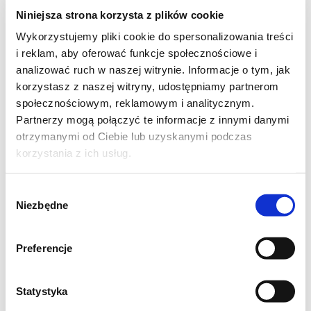
1 łyżeczka proszku do pieczenia
Niniejsza strona korzysta z plików cookie
1 łyżeczka soli
Wykorzystujemy pliki cookie do spersonalizowania treści
i reklam, aby oferować funkcje społecznościowe i
0,5 łyżeczki zmielonego pieprzu
analizować ruch w naszej witrynie. Informacje o tym, jak
0,5 łyżeczki kurkumy
korzystasz z naszej witryny, udostępniamy partnerom
3 ząbki czosnku
społecznościowym, reklamowym i analitycznym.
kilka różyczek ugotowanego brokułu
Partnerzy mogą połączyć te informacje z innymi danymi
otrzymanymi od Ciebie lub uzyskanymi podczas
100 g pokruszonej fety
korzystania z ich usług.
100 g utartego sera gouda
Wybór
Różyczki brokułu pokroić drobno.
Niezbędne
zgody
Mąkę wymieszać z proszkiem do pieczenia,
solą, kurkumą i pieprzem.
Preferencje
Jajko, mleko i olej ubić, a następnie
wymieszać łyżką z mąką.
Statystyka
Ciasto wymieszać z brokułem i serami, dodać