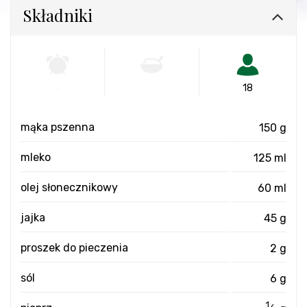
Składniki
-
-
18
mąka pszenna
150 g
mleko
125 ml
olej słonecznikowy
60 ml
jajka
45 g
proszek do pieczenia
2 g
sól
6 g
1