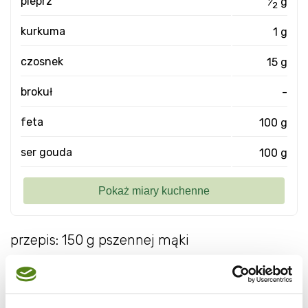
pieprz
⁄
g
2
kurkuma
1 g
czosnek
15 g
brokuł
-
feta
100 g
ser gouda
100 g
przepis: 150 g pszennej mąki
125 ml szklanki mleka
60 ml oleju słonecznikowego
1 jajko