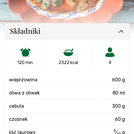
Składniki
120 min.
2322 kcal
4
wieprzowina
600 g
oliwa z oliwek
80 ml
cebula
300 g
czosnek
60 g
3
liść laurowy
⁄
g
10