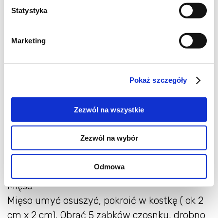
100 ml białego, wytrawnego wina
Statystyka
sól, pieprz do smaku
kolendra do podania
Marketing
Portugalski Migas:
Pokaż szczegóły
200 g czerstwego białego chleba lub bułek
30 ml (2 łyżki) oliwy z oliwek
Zezwól na wszystkie
2 ząbki czosnku
300 ml wrzącej wody
Zezwól na wybór
1 pęczek kolendry
pieprz , sól do smaku
Odmowa
Przygotowanie
Mięso
Mięso umyć osuszyć, pokroić w kostkę ( ok 2
cm x 2 cm). Obrać 5 ząbków czosnku, drobno