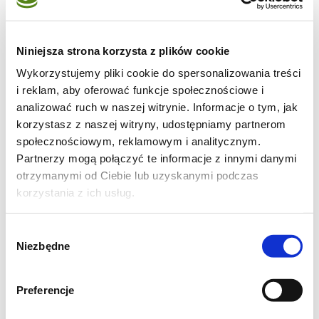
Niniejsza strona korzysta z plików cookie
Wykorzystujemy pliki cookie do spersonalizowania treści
i reklam, aby oferować funkcje społecznościowe i
analizować ruch w naszej witrynie. Informacje o tym, jak
Składniki
korzystasz z naszej witryny, udostępniamy partnerom
mięso:
społecznościowym, reklamowym i analitycznym.
Partnerzy mogą połączyć te informacje z innymi danymi
600 g wieprzowiny pokrojonej w kostkę (
otrzymanymi od Ciebie lub uzyskanymi podczas
dałam schab)
korzystania z ich usług.
50 ml oliwa z oliwek
2 średnie cebule
Wybór
Niezbędne
10 ząbków czosnku
zgody
1 liść laurowy
Preferencje
1 łyżka sosu paprykowego (lub pasty z
papryki)