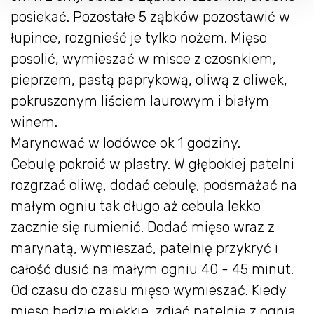
posiekać. Pozostałe 5 ząbków pozostawić w
łupince, rozgnieść je tylko nożem. Mięso
posolić, wymieszać w misce z czosnkiem,
pieprzem, pastą paprykową, oliwą z oliwek,
pokruszonym liściem laurowym i białym
winem.
Marynować w lodówce ok 1 godziny.
Cebulę pokroić w plastry. W głębokiej patelni
rozgrzać oliwę, dodać cebulę, podsmażać na
małym ogniu tak długo aż cebula lekko
zacznie się rumienić. Dodać mięso wraz z
marynatą, wymieszać, patelnię przykryć i
całość dusić na małym ogniu 40 - 45 minut.
Od czasu do czasu mięso wymieszać. Kiedy
mięso będzie miękkie, zdjąć patelnię z ognia,