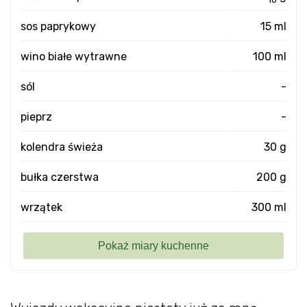
sos paprykowy
15 ml
wino białe wytrawne
100 ml
sól
-
pieprz
-
kolendra świeża
30 g
bułka czerstwa
200 g
wrzątek
300 ml