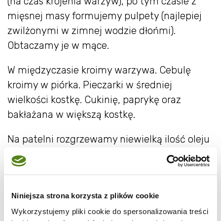
(na czas krojenia warzyw), po tym czasie z
mięsnej masy formujemy pulpety (najlepiej
zwilżonymi w zimnej wodzie dłońmi).
Obtaczamy je w mące.
W międzyczasie kroimy warzywa. Cebulę
kroimy w piórka. Pieczarki w średniej
wielkości kostkę. Cukinię, paprykę oraz
bakłażana w większą kostkę.
Na patelni rozgrzewamy niewielką ilość oleju
lub klarowanego masła. Wrzucamy cebulę. Po
chwili dodajemy pieczarki. Smażymy, aż cała
woda jaką puszczą grzyby odparuje.
Niniejsza strona korzysta z plików cookie
Pieczarki z cebulą odkładamy do miski lub
Wykorzystujemy pliki cookie do spersonalizowania treści