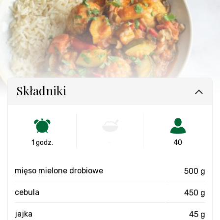
Składniki
1 godz.
-
40
mięso mielone drobiowe
500 g
cebula
450 g
jajka
45 g