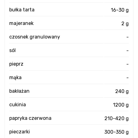
bułka tarta
16-30 g
majeranek
2 g
czosnek granulowany
-
sól
-
pieprz
-
mąka
-
bakłażan
240 g
cukinia
1200 g
papryka czerwona
210-420 g
pieczarki
300-350 g