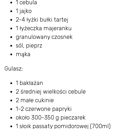
1 cebula
1 jajko
2-4 łyżki bułki tartej
1 łyżeczka majeranku
granulowany czosnek
sól, pieprz
mąka
Gulasz:
1 bakłażan
2 średniej wielkości cebule
2 małe cukinie
1-2 czerwone papryki
około 300-350 g pieczarek
1 słoik passaty pomidorowej (700ml)