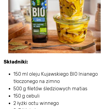
Składniki:
150 ml oleju Kujawskiego BIO lnianego
tłoczonego na zimno
500 g filetów śledziowych matias
150 g cebuli
2 łyżki octu winnego