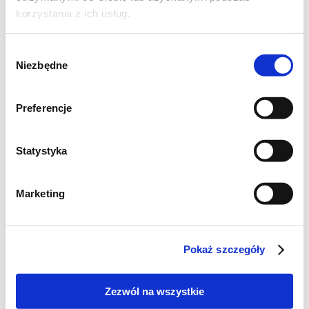
korzystania z ich usług.
Wybór
Niezbędne
zgody
Preferencje
Statystyka
Krok 2
Marketing
Filety śledziowe, uprzednio wymoczone w
zimnej wodzie, pokrój na niewielkie kawałki.
Pokaż szczegóły
Zezwól na wszystkie