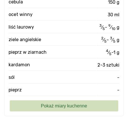
cebula
150 g
ocet winny
30 ml
3
9
liść laurowy
⁄
-
⁄
g
5
10
2
3
ziele angielskie
⁄
-
⁄
g
5
5
4
pieprz w ziarnach
⁄
-1 g
5
kardamon
2-3 sztuki
sól
-
pieprz
-