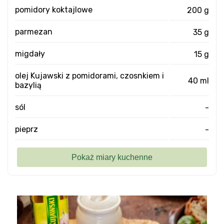
pomidory koktajlowe
200 g
parmezan
35 g
migdały
15 g
olej Kujawski z pomidorami, czosnkiem i
40 ml
bazylią
sól
-
pieprz
-