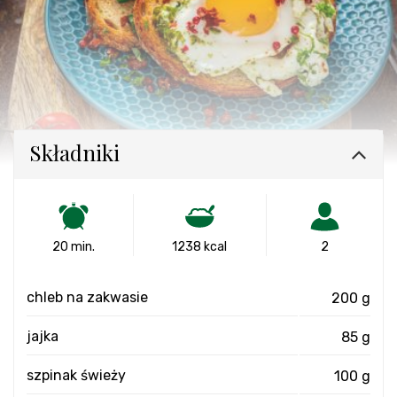
Składniki
20 min.
1238 kcal
2
chleb na zakwasie
200 g
jajka
85 g
szpinak świeży
100 g