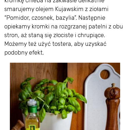
kromkę chleba na zakwasie delikatnie
smarujemy olejem Kujawskim z ziołami
“Pomidor, czosnek, bazylia”. Następnie
opiekamy kromki na rozgrzanej patelni z obu
stron, aż staną się złociste i chrupiące.
Możemy też użyć tostera, aby uzyskać
podobny efekt.