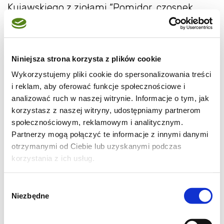
Kujawskiego z ziołami “Pomidor, czosnek,
bazylia”. Szpinak smażymy tylko do
momentu, aż zacznie mięknąć, co zwykle
trwa kilka minut. Doprawiamy go solą i
Niniejsza strona korzysta z plików cookie
pieprzem do smaku. Połowę przygotowanego
Wykorzystujemy pliki cookie do spersonalizowania treści
szpinaku odkładamy na później, a resztę
i reklam, aby oferować funkcje społecznościowe i
blendujemy razem z parmezanem i
analizować ruch w naszej witrynie. Informacje o tym, jak
korzystasz z naszej witryny, udostępniamy partnerom
blanszowanymi migdałami, tworząc
społecznościowym, reklamowym i analitycznym.
aromatyczne pesto.
Partnerzy mogą połączyć te informacje z innymi danymi
otrzymanymi od Ciebie lub uzyskanymi podczas
Jeśli pesto jest zbyt gęste, dodajemy łyżkę
korzystania z ich usług.
oleju Kujawskiego z ziołami, aby uzyskać
odpowiednią konsystencję. Możemy także
Wybór
Niezbędne
użyć innych orzechów lub pestek
zgody
słonecznika, jeśli chcemy nadać pesto inny