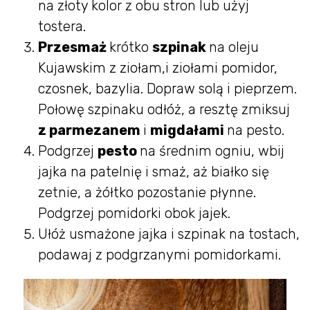
na złoty kolor z obu stron lub użyj
tostera.
Przesmaż
krótko
szpinak
na oleju
Kujawskim z ziołam,i ziołami pomidor,
czosnek, bazylia. Dopraw solą i pieprzem.
Połowę szpinaku odłóż, a resztę zmiksuj
z parmezanem
i
migdałami
na pesto.
Podgrzej
pesto
na średnim ogniu, wbij
jajka na patelnię i smaż, aż białko się
zetnie, a żółtko pozostanie płynne.
Podgrzej pomidorki obok jajek.
Ułóż usmażone jajka i szpinak na tostach,
podawaj z podgrzanymi pomidorkami.