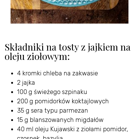
Składniki na tosty z jajkiem na
oleju ziołowym:
4 kromki chleba na zakwasie
2 jajka
100 g świeżego szpinaku
200 g pomidorków koktajlowych
35 g sera typu parmezan
15 g blanszowanych migdałów
40 ml oleju Kujawski z ziołami pomidor,
czosnek, bazylia