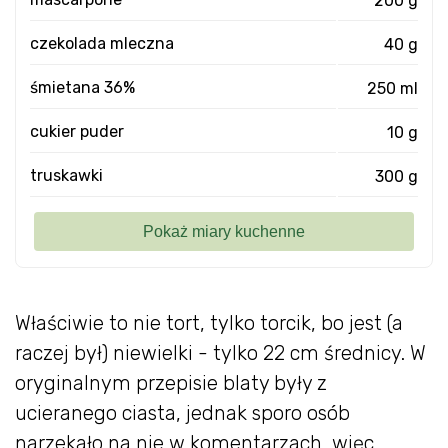
czekolada mleczna
40 g
śmietana 36%
250 ml
cukier puder
10 g
truskawki
300 g
Właściwie to nie tort, tylko torcik, bo jest (a
raczej był) niewielki - tylko 22 cm średnicy. W
oryginalnym przepisie blaty były z
ucieranego ciasta, jednak sporo osób
narzekało na nie w komentarzach, więc