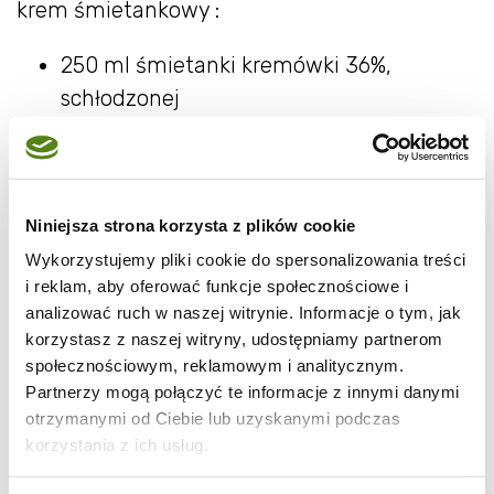
krem śmietankowy :
250 ml śmietanki kremówki 36%,
schłodzonej
50 g serka mascarpone, schłodzonego
1 łyżka cukru pudru
dodatkowo :
Niniejsza strona korzysta z plików cookie
Wykorzystujemy pliki cookie do spersonalizowania treści
300 g truskawek - przekrojonych na pół
i reklam, aby oferować funkcje społecznościowe i
analizować ruch w naszej witrynie. Informacje o tym, jak
korzystasz z naszej witryny, udostępniamy partnerom
społecznościowym, reklamowym i analitycznym.
Przygotować biszkopt (można to zrobić dzień
Partnerzy mogą połączyć te informacje z innymi danymi
wcześniej) : tortownicę o średnicy 20-22 cm
otrzymanymi od Ciebie lub uzyskanymi podczas
korzystania z ich usług.
wyłożyć papierem do pieczenia - tylko dno.
Boków nie smarować. Mąkę wymieszać z