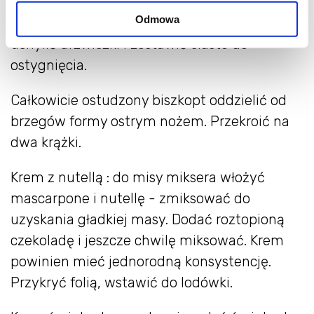
podłogę (można podłożyć ręcznik). Wstawić z
Odmowa
powrotem do wyłączonego piekarnika,
uchylić drzwiczki i zostawić ciasto do
ostygnięcia.
Całkowicie ostudzony biszkopt oddzielić od
brzegów formy ostrym nożem. Przekroić na
dwa krążki.
Krem z nutellą : do misy miksera włożyć
mascarpone i nutellę - zmiksować do
uzyskania gładkiej masy. Dodać roztopioną
czekoladę i jeszcze chwilę miksować. Krem
powinien mieć jednorodną konsystencję.
Przykryć folią, wstawić do lodówki.