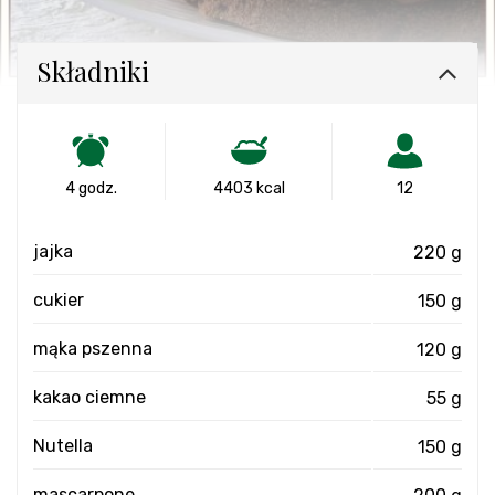
Składniki
4 godz.
4403 kcal
12
jajka
220 g
cukier
150 g
mąka pszenna
120 g
kakao ciemne
55 g
Nutella
150 g
mascarpone
200 g