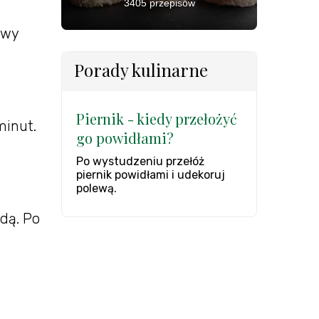
3405 przepisów
owy
Porady kulinarne
Piernik - kiedy przełożyć
minut.
go powidłami?
Po wystudzeniu przełóż
piernik powidłami i udekoruj
polewą.
adą. Po