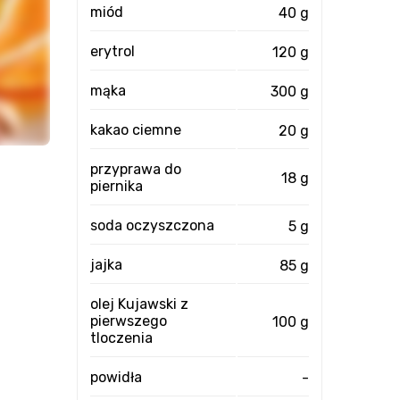
miód
40 g
erytrol
120 g
mąka
300 g
kakao ciemne
20 g
przyprawa do
18 g
piernika
soda oczyszczona
5 g
jajka
85 g
olej Kujawski z
pierwszego
100 g
tloczenia
powidła
-