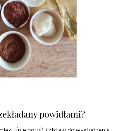
rzekładany powidłami?
 mleku (nie gotuj). Odstaw do wystudzenia.