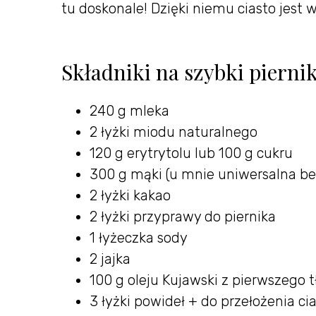
tu doskonale! Dzięki niemu ciasto jest 
Składniki na szybki pierni
240 g mleka
2 łyżki miodu naturalnego
120 g erytrytolu lub 100 g cukru
300 g mąki (u mnie uniwersalna be
2 łyżki kakao
2 łyżki przyprawy do piernika
1 łyżeczka sody
2 jajka
100 g oleju Kujawski z pierwszego t
3 łyżki powideł + do przełożenia ci