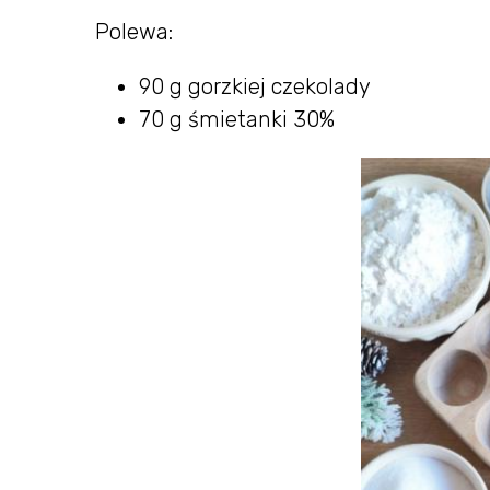
Polewa:
90 g gorzkiej czekolady
70 g śmietanki 30%