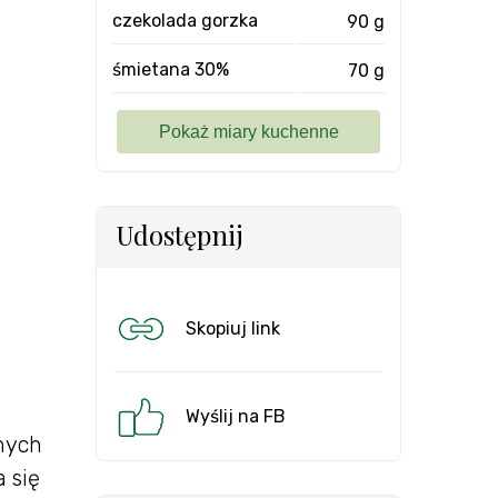
czekolada gorzka
90 g
śmietana 30%
70 g
Udostępnij
Skopiuj link
Wyślij na FB
nych
 się