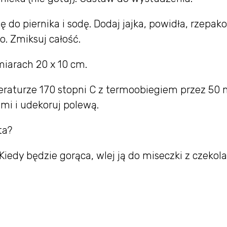
 do piernika i sodę. Dodaj jajka, powidła, rzepak
o. Zmiksuj całość.
zmiarach 20 x 10 cm.
eraturze 170 stopni C z termoobiegiem przez 50 
mi i udekoruj polewą.
ta?
 Kiedy będzie gorąca, wlej ją do miseczki z czekol