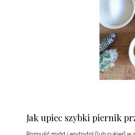
Jak upiec szybki piernik p
Rozpuść miód i erytrytol (lub cukier) w