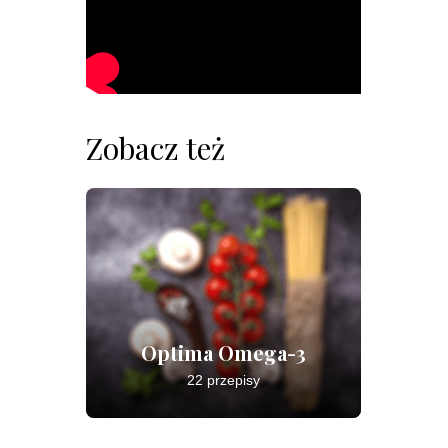
Zobacz też
Optima Omega-3
22 przepisy