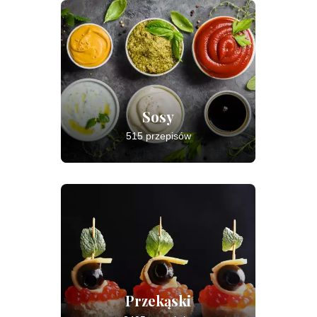
Sosy
515 przepisów
Przekąski