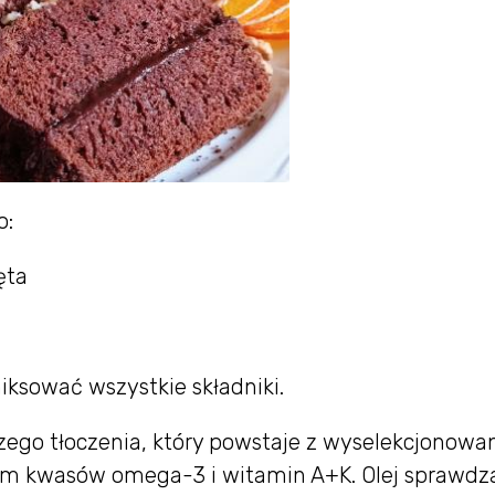
o:
ęta
ksować wszystkie składniki.
szego tłoczenia, który powstaje z wyselekcjonowa
łem kwasów omega-3 i witamin A+K. Olej sprawdza