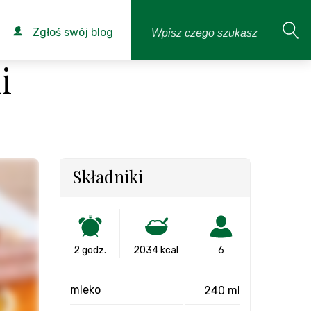
Zgłoś swój blog
i
Składniki
2 godz.
2034 kcal
6
mleko
240 ml