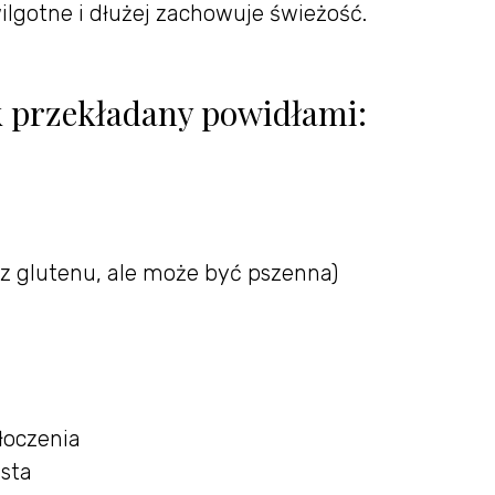
wilgotne i dłużej zachowuje świeżość.
k przekładany powidłami:
z glutenu, ale może być pszenna)
łoczenia
asta