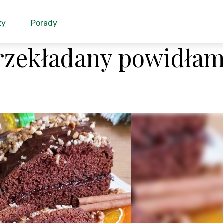
zy
Porady
przekładany powidłam