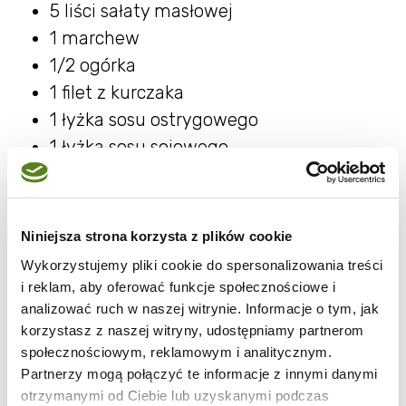
5 liści sałaty masłowej
1 marchew
1/2 ogórka
1 filet z kurczaka
1 łyżka sosu ostrygowego
1 łyżka sosu sojowego
1 łyżeczka cukru
2 papryczki chili w zalewie
kawałek imbiru
Niniejsza strona korzysta z plików cookie
1 łyżeczka oleju kokosowego
Wykorzystujemy pliki cookie do spersonalizowania treści
i reklam, aby oferować funkcje społecznościowe i
Składniki do sosu:
analizować ruch w naszej witrynie. Informacje o tym, jak
korzystasz z naszej witryny, udostępniamy partnerom
1-2 łyżki sosu rybnego
społecznościowym, reklamowym i analitycznym.
2 ząbki czosnku
Partnerzy mogą połączyć te informacje z innymi danymi
otrzymanymi od Ciebie lub uzyskanymi podczas
1 papryczka chili