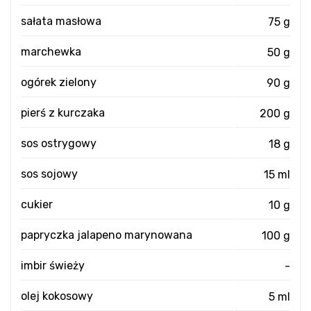
sałata masłowa
75 g
marchewka
50 g
ogórek zielony
90 g
pierś z kurczaka
200 g
sos ostrygowy
18 g
sos sojowy
15 ml
cukier
10 g
papryczka jalapeno marynowana
100 g
imbir świeży
-
olej kokosowy
5 ml