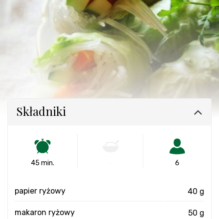
Składniki
45 min.
-
6
papier ryżowy
40 g
makaron ryżowy
50 g