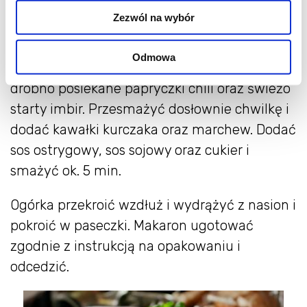
Filet z kurczaka umyć, osuszyć i pokroić w
Zezwól na wybór
kostkę. Marchew umyć, obrać a następnie
pokroić w cienkie paski. W woku lub na
Odmowa
patelni rozgrzać olej kokosowy i wrzucić
drobno posiekane papryczki chili oraz świeżo
starty imbir. Przesmażyć dosłownie chwilkę i
dodać kawałki kurczaka oraz marchew. Dodać
sos ostrygowy, sos sojowy oraz cukier i
smażyć ok. 5 min.
Ogórka przekroić wzdłuż i wydrążyć z nasion i
pokroić w paseczki. Makaron ugotować
zgodnie z instrukcją na opakowaniu i
odcedzić.