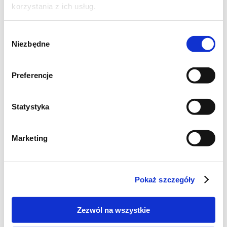
korzystania z ich usług.
sok z 1 limonki
1 łyżka cukru
Wybór
2-3 łyżki wody
Niezbędne
zgody
Preferencje
Statystyka
Marketing
Pokaż szczegóły
Przygotowanie farszu:
Zezwól na wszystkie