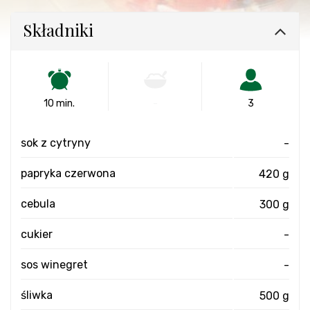
Składniki
10 min.
-
3
sok z cytryny
-
papryka czerwona
420 g
cebula
300 g
cukier
-
sos winegret
-
śliwka
500 g