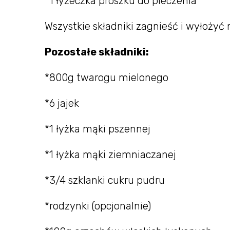
*1 łyżeczka proszku do pieczenia
Wszystkie składniki zagnieść i wyłożyć 
Pozostałe składniki:
*800g twarogu mielonego
*6 jajek
*1 łyżka mąki pszennej
*1 łyżka mąki ziemniaczanej
*3/4 szklanki cukru pudru
*rodzynki (opcjonalnie)