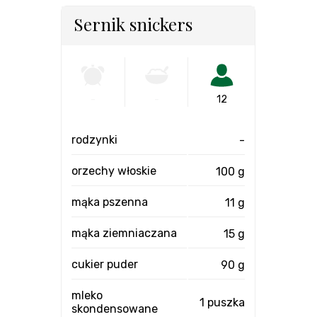
Sernik snickers
-
-
12
rodzynki
-
orzechy włoskie
100 g
mąka pszenna
11 g
mąka ziemniaczana
15 g
cukier puder
90 g
mleko
1 puszka
skondensowane