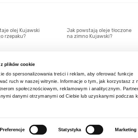
aje olej Kujawski
Jak powstają oleje tłoczone
go rzepaku?
na zimno Kujawski?
 z plików cookie
ie do spersonalizowania treści i reklam, aby oferować funkcje
Mapa serwisu
Kat
wać ruch w naszej witrynie. Informacje o tym, jak korzystasz z 
Kanały RSS
Kon
rtnerom społecznościowym, reklamowym i analitycznym. Partn
innymi danymi otrzymanymi od Ciebie lub uzyskanymi podczas k
Porady
Zal
Preferencje
Statystyka
Marketing