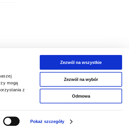
Zezwól na wszystkie
egorie
naszej
Zezwól na wybór
takt
erzy mogą
orzystania z
oguj się
Odmowa
Pokaż szczegóły