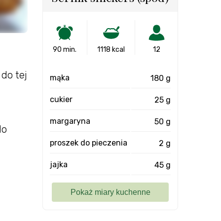
90 min.
1118 kcal
12
do tej
mąka
180 g
cukier
25 g
margaryna
50 g
do
proszek do pieczenia
2 g
jajka
45 g