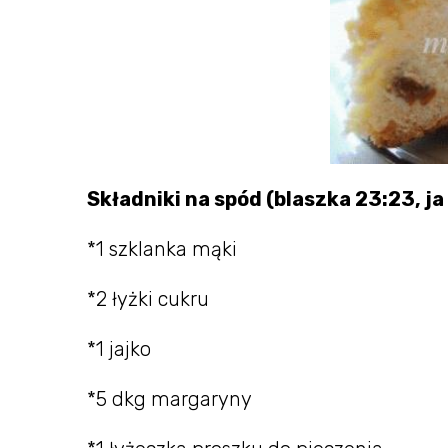
Składniki na spód (blaszka 23:23, j
*1 szklanka mąki
*2 łyżki cukru
*1 jajko
*5 dkg margaryny