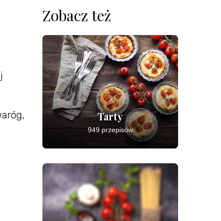
Zobacz też
j
waróg,
Tarty
949 przepisów