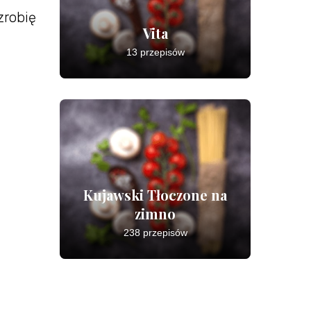
zrobię
Vita
13 przepisów
Kujawski Tłoczone na
zimno
238 przepisów