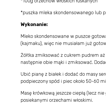
*100g orzechów włoskich łuskanych
*puszka mleka skondensowanego lub p
Wykonanie:
Mleko skondensowane w puszce gotowa
(kajmaku), więc nie musiałam już goto
Żółtka zmiksować z cukrem pudrem aż 
następnie obie mąki i zmiksować. Dod
Ubić pianę z białek i dodać do masy se
podpieczony spód i piec około 50-60 m
Masę krówkową jeszcze ciepłą (lecz nie 
posiekanymi orzechami włoskimi.