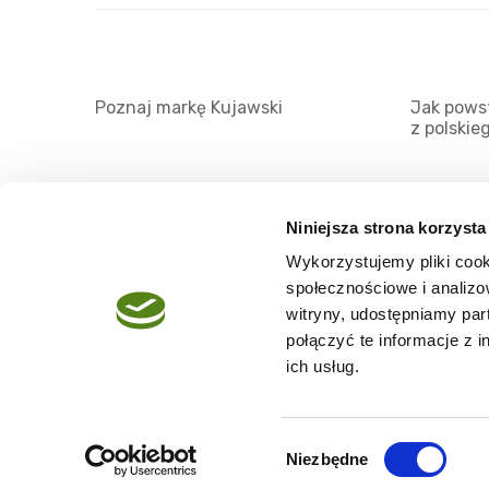
Poznaj markę Kujawski
Jak powst
z polskie
Niniejsza strona korzysta
Wykorzystujemy pliki cook
O serwisie
społecznościowe i analizo
Regulamin
witryny, udostępniamy pa
połączyć te informacje z 
Polityka prywatności
ich usług.
Wybór
Niezbędne
Copyright @2026 zpierwszegotloczenia.pl
zgody