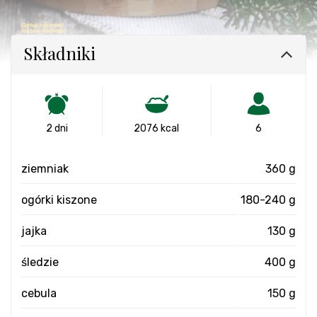
Składniki
2 dni
2076 kcal
6
ziemniak
360 g
ogórki kiszone
180-240 g
jajka
130 g
śledzie
400 g
cebula
150 g