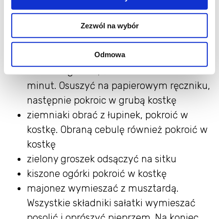
do zimnej wody i gotowac 8 minut. Zalać
zimną wodą i odstawić do przestudzenia.
Zezwól na wybór
Obrać ze skorupek i pokroić w kostkę
Odmowa
śledzie wymoczyć wg potrzeby. Solone
od 12-24 godzin, śledzie z tacki około 30
minut. Osuszyć na papierowym ręczniku,
następnie pokroic w grubą kostkę
ziemniaki obrać z łupinek, pokroić w
kostkę. Obraną cebulę również pokroić w
kostkę
zielony groszek odsączyć na sitku
kiszone ogórki pokroić w kostkę
majonez wymieszać z musztardą.
Wszystkie składniki sałatki wymieszać
posolić i oprószyć pieprzem. Na koniec