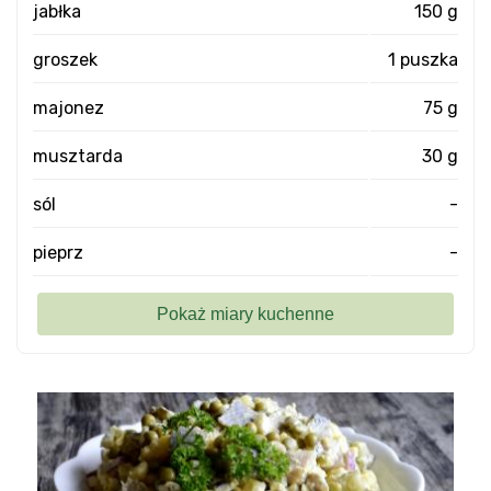
jabłka
150 g
groszek
1 puszka
majonez
75 g
musztarda
30 g
sól
-
pieprz
-