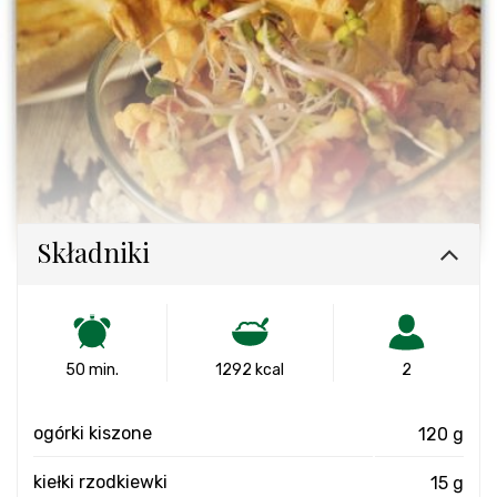
Składniki
50 min.
1292 kcal
2
ogórki kiszone
120 g
kiełki rzodkiewki
15 g