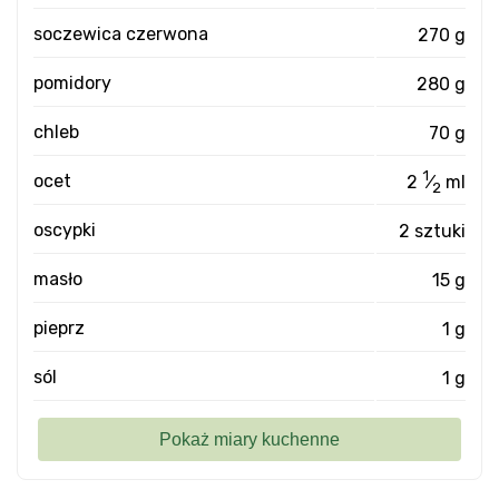
soczewica czerwona
270 g
pomidory
280 g
chleb
70 g
1
ocet
2
⁄
ml
2
oscypki
2 sztuki
masło
15 g
pieprz
1 g
sól
1 g