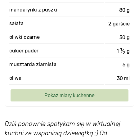
mandarynki z puszki
80 g
sałata
2 garście
oliwki czarne
30 g
1
cukier puder
1
⁄
g
2
musztarda ziarnista
5 g
oliwa
30 ml
Dziś ponownie spotykam się w wirtualnej
kuchni ze wspaniałą dziewiątką ;) Od