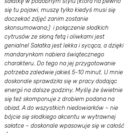
sałatkę w podobnym stylu (która na pewno
się tu pojawi, muszę tylko kiedyś musi się
doczekać zdjęć zanim zostanie
skonsumowana;) i połączenie słodkich
cytrusów ze słoną fetą i oliwkami jest
genialne! Sałatka jest lekka i sycąca, a dzięki
mandarynkom nabiera świątecznego
charakteru. Do tego na jej przygotowanie
potrzeba zaledwie jakieś 5-10 minut. U mnie
doskonale sprawdziła się w pracy dodając
energii na dalsze godziny. Myślę że świetnie
się też skomponuje z drobiem podana na
obiad. A do wszystkich niedowiarków – nie
bójcie się słodkiego akcentu w wytrawnej
sałatce – doskonale wpasowuje się w całość