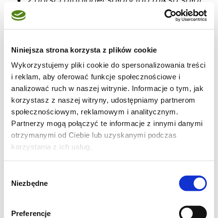
2 garści ulubionej sałaty lub miksu sałat
60 g sera feta
80 g mandarynek z puszki, odsączonych
z zalewy
Niniejsza strona korzysta z plików cookie
12 czarnych oliwek
Wykorzystujemy pliki cookie do spersonalizowania treści
pół małej czerwonej cebulki – pominęłam
i reklam, aby oferować funkcje społecznościowe i
ze względu na spożycie sałatki w pracy
analizować ruch w naszej witrynie. Informacje o tym, jak
korzystasz z naszej witryny, udostępniamy partnerom
1 łyżka octu balsamicznego,
społecznościowym, reklamowym i analitycznym.
2 łyżki oliwy
Partnerzy mogą połączyć te informacje z innymi danymi
½ łyżeczki cukru pudru
otrzymanymi od Ciebie lub uzyskanymi podczas
½ łyżeczki musztardy z całymi ziarnami
korzystania z ich usług.
gorczycy
Wybór
sól, świeżo zmielony pieprz
Niezbędne
zgody
*Nie przejmujcie się dokładnymi proporcjami
w przepisie (poza dressingiem) – można ją
Preferencje