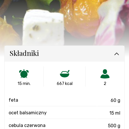
Składniki
15 min.
667 kcal
2
feta
60 g
ocet balsamiczny
15 ml
cebula czerwona
500 g