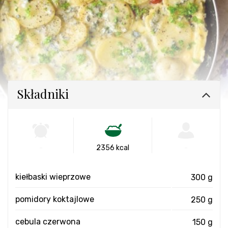
Składniki
-
2356 kcal
-
kiełbaski wieprzowe
300 g
pomidory koktajlowe
250 g
cebula czerwona
150 g