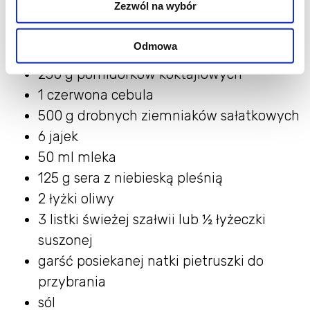
Zezwól na wybór
POTRAWKA ZIEMNIACZANA Z PATELNI
Odmowa
6 kiełbasek wieprzowych
Cumberland
250 g pomidorków koktajlowych
1 czerwona cebula
500 g drobnych ziemniaków sałatkowych
6 jajek
50 ml mleka
125 g sera z niebieską pleśnią
2 łyżki oliwy
3 listki świeżej szałwii lub ½ łyżeczki
suszonej
garść posiekanej natki pietruszki do
przybrania
sól