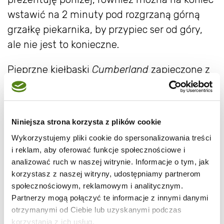
wstawić na 2 minuty pod rozgrzaną górną
grzałkę piekarnika, by przypiec ser od góry,
ale nie jest to konieczne.
Pieprzne kiełbaski
Cumberland
zapieczone z
ziemniakami i jajkami dają całkiem solidną
potrawę, którą można przełamać zieloną
sałatką z rukoli, roszpunki i musztardowców.
Niniejsza strona korzysta z plików cookie
Danie najlepsze jest na ciepło, dla smaku i
Wykorzystujemy pliki cookie do spersonalizowania treści
koloru przybrane natką pietruszki.
i reklam, aby oferować funkcje społecznościowe i
analizować ruch w naszej witrynie. Informacje o tym, jak
korzystasz z naszej witryny, udostępniamy partnerom
społecznościowym, reklamowym i analitycznym.
Partnerzy mogą połączyć te informacje z innymi danymi
otrzymanymi od Ciebie lub uzyskanymi podczas
korzystania z ich usług.