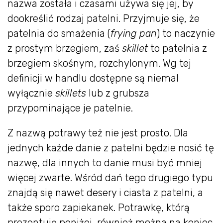
nazwa została i czasami używa się jej, by
dookreślić rodzaj patelni. Przyjmuje się, że
patelnia do smażenia (
frying pan
) to naczynie
z prostym brzegiem, zaś
skillet
to patelnia z
brzegiem skośnym, rozchylonym. Wg tej
definicji w handlu dostępne są niemal
wyłącznie
skillets
lub z grubsza
przypominające je patelnie.
Z nazwą potrawy też nie jest prosto. Dla
jednych każde danie z patelni będzie nosić tę
nazwę, dla innych to danie musi być mniej
więcej zwarte. Wśród dań tego drugiego typu
znajdą się nawet desery i ciasta z patelni, a
także sporo zapiekanek. Potrawkę, którą
prezentuję poniżej, również można na koniec