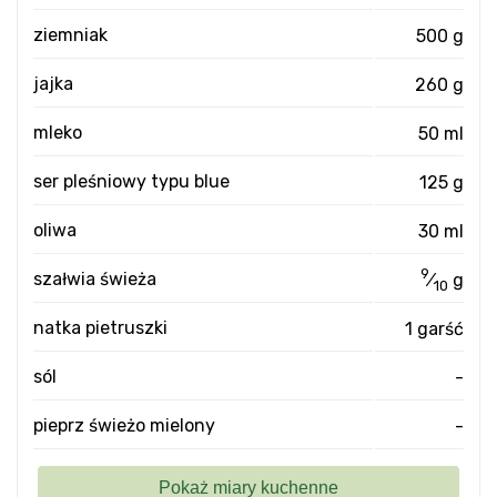
ziemniak
500 g
jajka
260 g
mleko
50 ml
ser pleśniowy typu blue
125 g
oliwa
30 ml
9
szałwia świeża
⁄
g
10
natka pietruszki
1 garść
sól
-
pieprz świeżo mielony
-