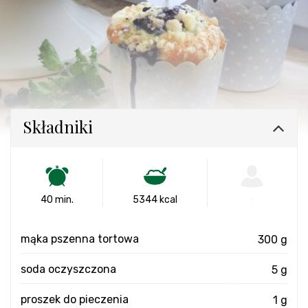
Składniki
40 min.
5344 kcal
-
mąka pszenna tortowa
300 g
soda oczyszczona
5 g
proszek do pieczenia
1 g