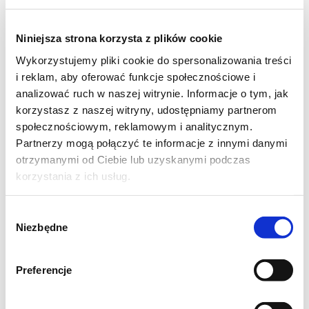
otarta skórka z 1 pomarańczy
szklanka jagód
Niniejsza strona korzysta z plików cookie
Wykorzystujemy pliki cookie do spersonalizowania treści
i reklam, aby oferować funkcje społecznościowe i
analizować ruch w naszej witrynie. Informacje o tym, jak
korzystasz z naszej witryny, udostępniamy partnerom
Na kruszonkę:
społecznościowym, reklamowym i analitycznym.
Partnerzy mogą połączyć te informacje z innymi danymi
100 g mąki
otrzymanymi od Ciebie lub uzyskanymi podczas
75 g zimnego masła
korzystania z ich usług.
3-4 łyżki cukru
Wybór
Niezbędne
zgody
Wykonanie:
Preferencje
Przygotować kruszonkę. W tym celu zimne
masło rozetrzeć z mąką i cukrem. Rozcierać