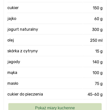
cukier
150 g
jajko
60 g
jogurt naturalny
300 g
olej
250 ml
skórka z cytryny
15 g
jagody
140 g
mąka
100 g
masło
75 g
cukier do pieczenia
45-60 g