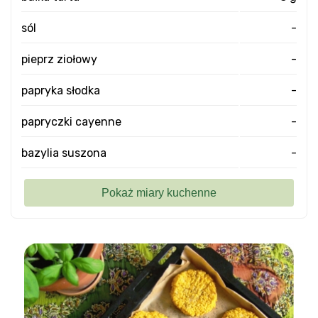
sól
-
pieprz ziołowy
-
papryka słodka
-
papryczki cayenne
-
bazylia suszona
-