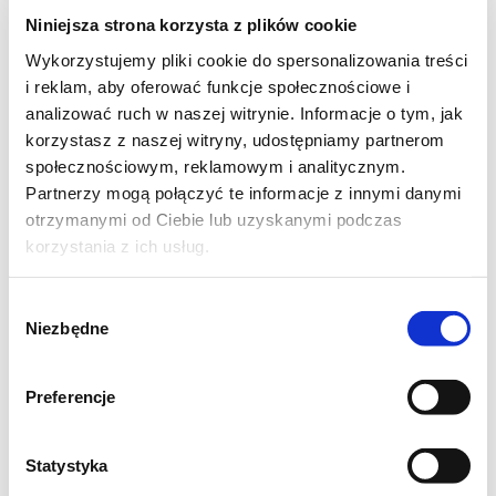
jest wiele naprawdę dużo.
Niniejsza strona korzysta z plików cookie
A może ty chcesz wygrać
książkę
:) ? Oddam
Wykorzystujemy pliki cookie do spersonalizowania treści
w dobre ręce.
i reklam, aby oferować funkcje społecznościowe i
analizować ruch w naszej witrynie. Informacje o tym, jak
Składniki (10-12 sztuk):
korzystasz z naszej witryny, udostępniamy partnerom
- 200 g kaszy jaglanej
społecznościowym, reklamowym i analitycznym.
Partnerzy mogą połączyć te informacje z innymi danymi
- 2 łyżki oleju
otrzymanymi od Ciebie lub uzyskanymi podczas
- 1,5 szklanki wrzątku
korzystania z ich usług.
- 1 szklanka puree dyniowego
- 1 łyżka parmezanu(innego twardego sera)
Wybór
Niezbędne
- 1 łyżka bułki tartej
zgody
- sól, pieprz ziołowy do smaku
Preferencje
- papryka słodka, chili cayenne, bazylia
suszona
Statystyka