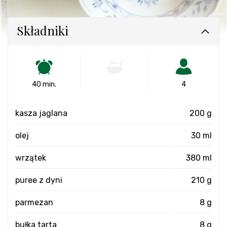
Składniki
40 min.
-
4
kasza jaglana
200 g
olej
30 ml
wrzątek
380 ml
puree z dyni
210 g
parmezan
8 g
bułka tarta
8 g