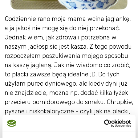
Codziennie rano moja mama wcina jaglankę,
a ja jakoś nie mogę się do niej przekonać.
Jednak wiem, jak zdrowa i potrzebna w
naszym jadłospisie jest kasza. Z tego powodu
rozpoczęłam poszukiwania mojego sposobu
na kaszę jaglaną. Jak nie wiadomo co zrobić,
to placki zawsze będą idealne ;D. Do tych
użyłam puree dyniowego, ale kiedy dyni już
nie znajdziecie, można np. dodać kilka łyżek
przecieru pomidorowego do smaku. Chrupkie,
pyszne i niskokaloryczne - czyli jak na placki,
niezwykłe połączenie ;) Co podać do placków
? Sos warzywny, pesto, sos czosnkowy, opcji