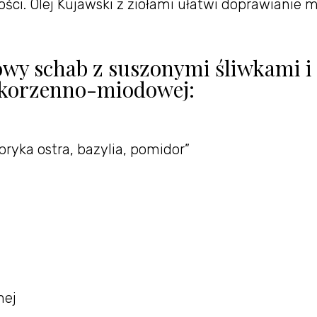
ci. Olej Kujawski z ziołami ułatwi doprawianie m
owy schab z suszonymi śliwkami i
korzenno-miodowej:
apryka ostra, bazylia, pomidor”
nej