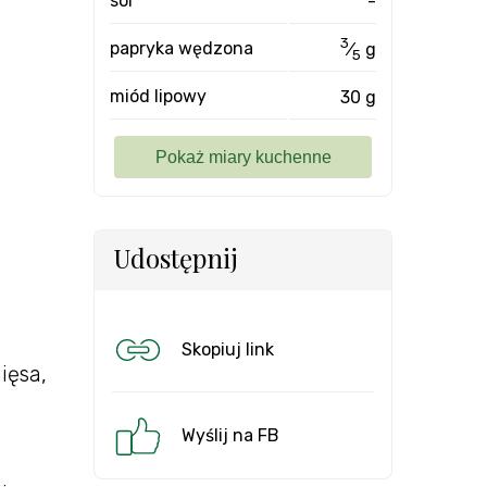
sól
-
3
papryka wędzona
⁄
g
5
miód lipowy
30 g
Udostępnij
Skopiuj link
ięsa,
Wyślij na FB