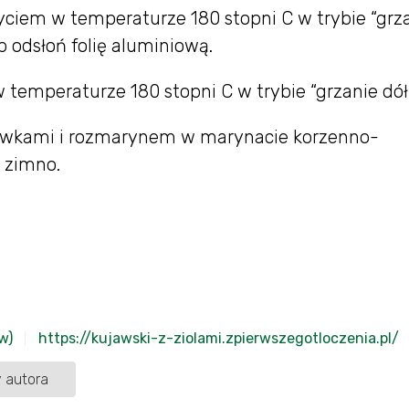
yciem w temperaturze 180 stopni C w trybie “grz
b odsłoń folię aluminiową.
 temperaturze 180 stopni C w trybie “grzanie dół”
liwkami i rozmarynem w marynacie korzenno-
a zimno.
w)
https://kujawski-z-ziolami.zpierwszegotloczenia.pl/
 autora