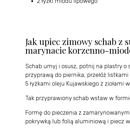
2 łyżki miodu lipowego
Jak upiec zimowy schab z
marynacie korzenno-miod
Schab umyj i osusz, potnij na plastry o 
przyprawą do piernika, przełóż listkam
5 łyżkami oleju Kujawskiego z ziołami w
Tak przyprawiony schab wstaw w formie 
Formę do pieczenia z zamarynowanym m
pokrywką lub folią aluminiową i piecz w