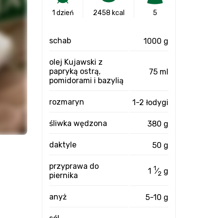
1 dzień
2458 kcal
5
schab
1000 g
olej Kujawski z
papryką ostrą,
75 ml
pomidorami i bazylią
rozmaryn
1-2 łodygi
śliwka wędzona
380 g
daktyle
50 g
przyprawa do
1
1
⁄
g
2
piernika
anyż
5-10 g