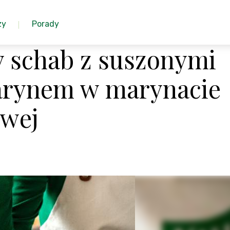
zy
Porady
 schab z suszonymi
arynem w marynacie
wej