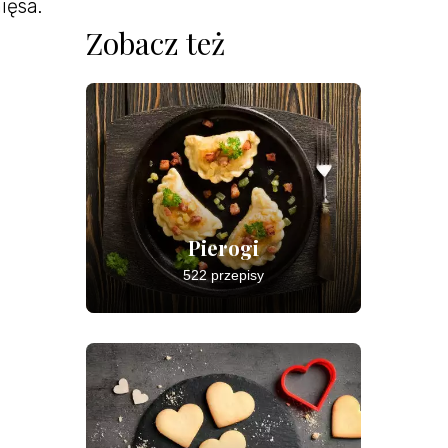
ięsa.
Zobacz też
Pierogi
522 przepisy