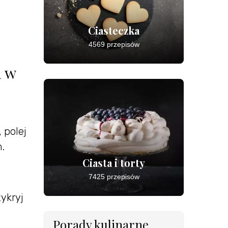
Ciasteczka
4569 przepisów
m w
 polej
.
Ciasta i torty
7425 przepisów
ykryj
Porady kulinarne