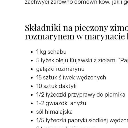
zachwyci zarówno domowników, jak i goś
Składniki na pieczony zim
rozmarynem w marynacie 
1 kg schabu
5 łyżek oleju Kujawski z ziołami “P
gałązki rozmarynu
15 sztuk śliwek wędzonych
10 sztuk daktyli
1/2 łyżeczki przyprawy do piernika
1-2 gwiazdki anyżu
sól himalajska
1/5 łyżeczki papryki słodkiej wędzo