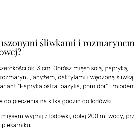
 suszonymi śliwkami i rozmaryne
owej?
szerokości ok. 3 cm. Oprósz mięso solą, papryką,
i rozmarynu, anyżem, daktylami i wędzoną śliwką,
ariant “Papryka ostra, bazylia, pomidor” i miodem
do pieczenia na kilka godzin do lodówki.
ięsem wyjmij z lodówki, dolej 200 ml wody, prz
 piekarniku.