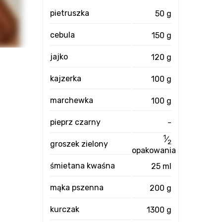
pietruszka
50 g
cebula
150 g
jajko
120 g
kajzerka
100 g
marchewka
100 g
pieprz czarny
-
1
⁄
2
groszek zielony
opakowania
śmietana kwaśna
25 ml
mąka pszenna
200 g
kurczak
1300 g