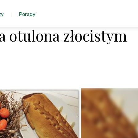
zy
Porady
a otulona złocistym