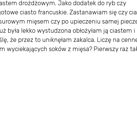
 ciastem drożdżowym. Jako dodatek do ryb czy
towe ciasto francuskie. Zastanawiam się czy cia
 surowym mięsem czy po upieczeniu samej piecze
uż była lekko wystudzona obłożyłam ją ciastem i
ę, że przez to uniknęłam zakalca. Liczę na cenn
em wyciekających soków z mięsa? Pierwszy raz ta