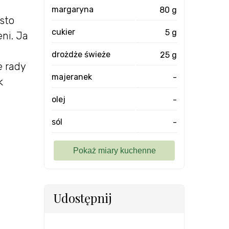
margaryna
80 g
sto
cukier
5 g
ni. Ja
drożdże świeże
25 g
e rady
majeranek
-
k
olej
-
sól
-
Udostępnij