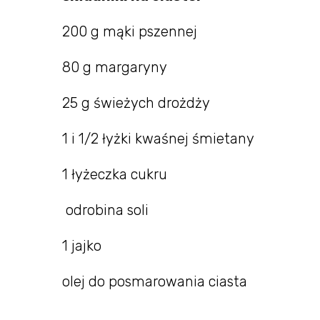
200 g mąki pszennej
80 g margaryny
25 g świeżych drożdży
1 i 1/2 łyżki kwaśnej śmietany
1 łyżeczka cukru
odrobina soli
1 jajko
olej do posmarowania ciasta