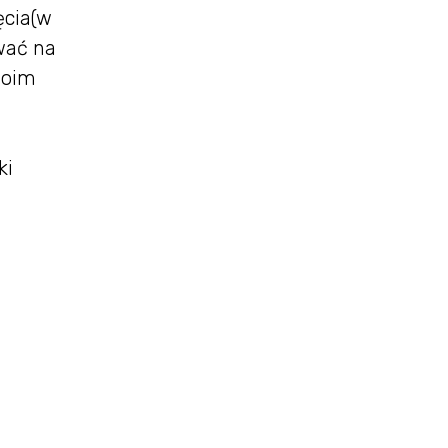
ęcia(w
ować na
moim
ki