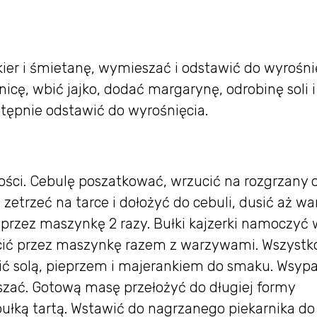
ier i śmietanę, wymieszać i odstawić do wyrośni
icę, wbić jajko, dodać margarynę, odrobinę soli i
tępnie odstawić do wyrośnięcia.
ci. Cebulę poszatkować, wrzucić na rozgrzany ol
 zetrzeć na tarce i dołożyć do cebuli, dusić aż w
 przez maszynkę 2 razy. Bułki kajzerki namoczyć 
ęcić przez maszynkę razem z warzywami. Wszystk
ić solą, pieprzem i majerankiem do smaku. Wsypa
zać. Gotową masę przełożyć do długiej formy
łką tartą. Wstawić do nagrzanego piekarnika do