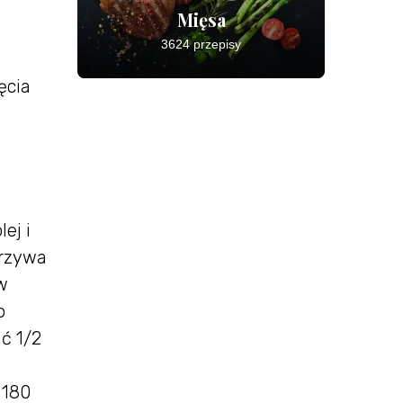
Mięsa
3624 przepisy
ęcia
ej i
arzywa
w
o
ć 1/2
 180