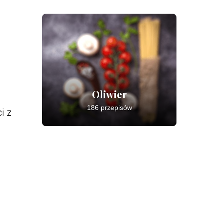
Oliwier
186 przepisów
i z