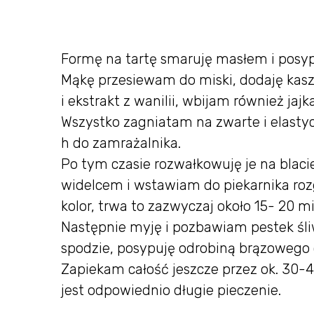
Formę na tartę smaruję masłem i posyp
Mąkę przesiewam do miski, dodaję kaszę
i ekstrakt z wanilii, wbijam również jajka
Wszystko zagniatam na zwarte i elastyc
h do zamrażalnika.
Po tym czasie rozwałkowuję je na bla
widelcem i wstawiam do piekarnika roz
kolor, trwa to zazwyczaj około 15- 20 m
Następnie myję i pozbawiam pestek śl
spodzie, posypuję odrobiną brązowego
Zapiekam całość jeszcze przez ok. 30-
jest odpowiednio długie pieczenie.