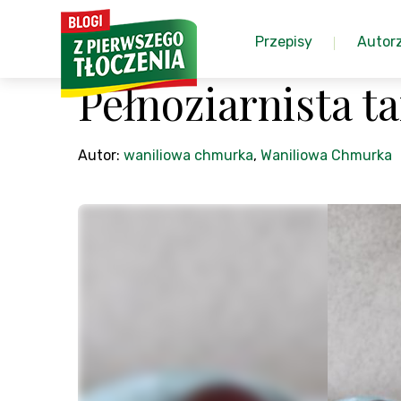
Przepisy
Autor
Pełnoziarnista t
Autor:
waniliowa chmurka
,
Waniliowa Chmurka