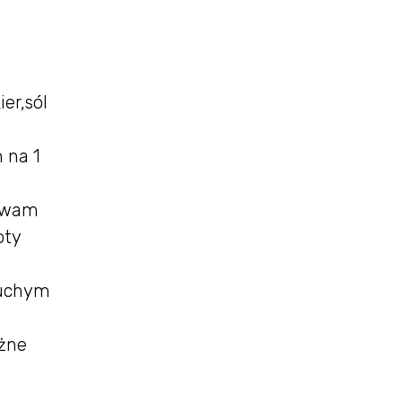
er,sól
 na 1
łuwam
oty
ruchym
ażne