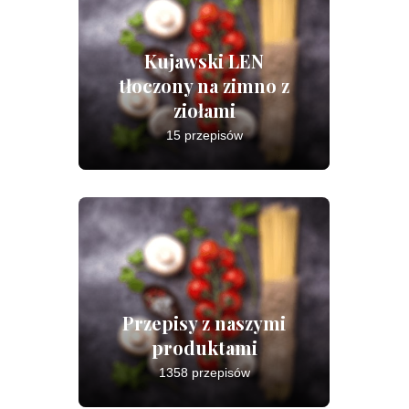
Kujawski LEN
tłoczony na zimno z
ziołami
15 przepisów
Przepisy z naszymi
produktami
1358 przepisów