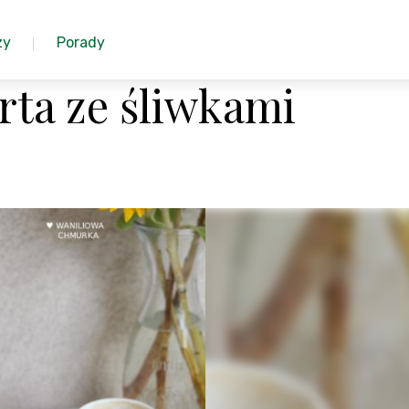
zy
Porady
arta ze śliwkami