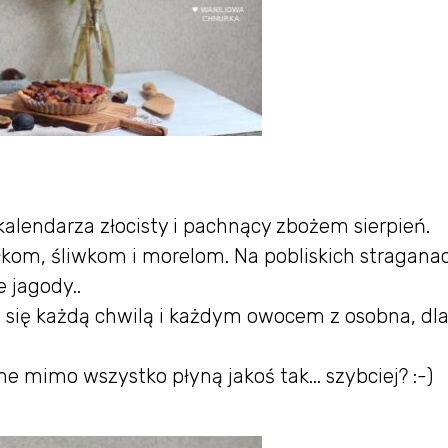
kalendarza złocisty i pachnący zbożem sierpień.
błkom, śliwkom i morelom. Na pobliskich stragana
 jagody..
ć się każdą chwilą i każdym owocem z osobna, dl
e mimo wszystko płyną jakoś tak... szybciej? :-)