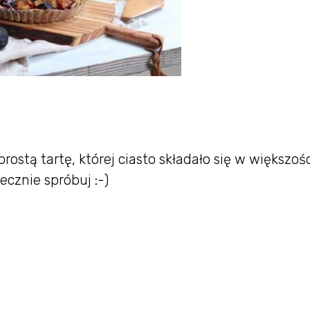
ostą tartę, której ciasto składało się w większośc
cznie spróbuj :-)