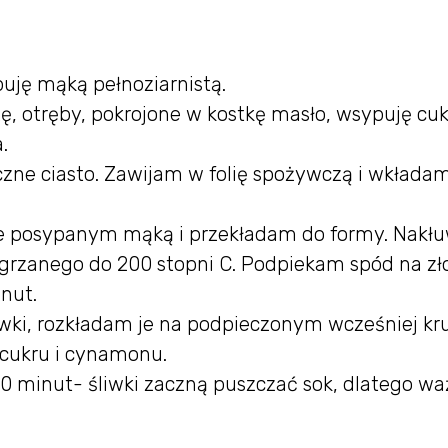
uję mąką pełnoziarnistą.
, otręby, pokrojone w kostkę masło, wsypuję cuki
.
zne ciasto. Zawijam w folię spożywczą i wkładam
cie posypanym mąką i przekładam do formy. Nak
grzanego do 200 stopni C. Podpiekam spód na zł
inut.
iwki, rozkładam je na podpieczonym wcześniej k
 cukru i cynamonu.
40 minut- śliwki zaczną puszczać sok, dlatego w