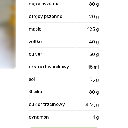
mąka pszenna
80 g
otręby pszenne
20 g
masło
125 g
żółtko
40 g
cukier
50 g
ekstrakt waniliowy
15 ml
1
sól
⁄
g
2
śliwka
80 g
2
cukier trzcinowy
4
⁄
g
5
cynamon
1 g