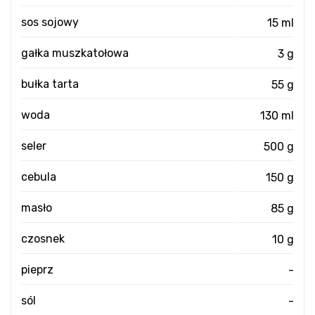
sos sojowy
15 ml
gałka muszkatołowa
3 g
bułka tarta
55 g
woda
130 ml
seler
500 g
cebula
150 g
masło
85 g
czosnek
10 g
pieprz
-
sól
-