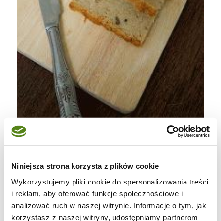
Znowu pasztet i znowu bezmięsny. Taka już
ze mnie paszteciara:) Zacznę od tego, że nie
znoszę selera, nie toleruje jego smaku ani
Niniejsza strona korzysta z plików cookie
zapachu … ale temu pasztetowi nie mogę się
Wykorzystujemy pliki cookie do spersonalizowania treści
oprzeć. Pierwszy raz spróbowałam go pod
i reklam, aby oferować funkcje społecznościowe i
analizować ruch w naszej witrynie. Informacje o tym, jak
koniec ubiegłego roku i tak wbił mi się w
korzystasz z naszej witryny, udostępniamy partnerom