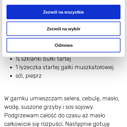
mała garść suszonych grzybów
Zezwól na wszystkie
1 łyżka sosu sojowego
2 ząbki czosnku, przeciśnięte przez
Zezwól na wybór
praskę
2 łyżki białego chrzanu
Odmowa
3 jajka, rozmącone
½ szklanki bułki tartej
1 łyżeczka startej gałki muszkatołowej
sól, pieprz
W garnku umieszczam selera, cebulę, masło,
wodę, suszone grzyby i sos sojowy.
Podgrzewam całość do czasu aż masło
całkowicie się rozpuści. Następnie gotuję