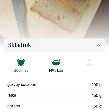
Składniki
200 min.
1495 kcal
-
grzyby suszone
100 g
jajka
130 g
chrzan
30 g